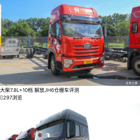
大柴7.8L+10档 解放JH6仓栅车评测

297浏览