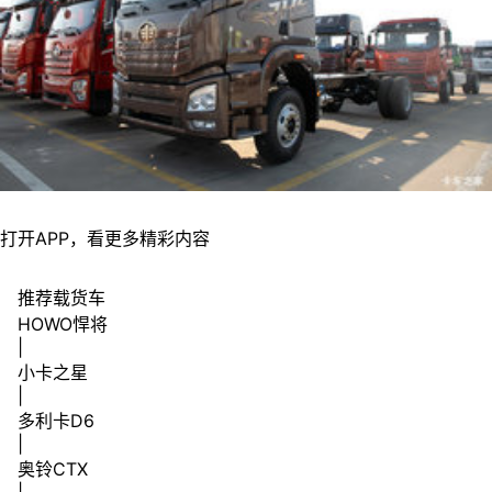
打开APP，看更多精彩内容
推荐载货车
HOWO悍将
|
小卡之星
|
多利卡D6
|
奥铃CTX
|