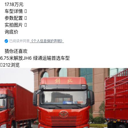
17.18万元
车型详情

参数配置

实拍图片

询底价
已阅读并同意
《个人信息保护声明》
猜你还喜欢
6.75米解放JH6 绿通运输首选车型

212浏览