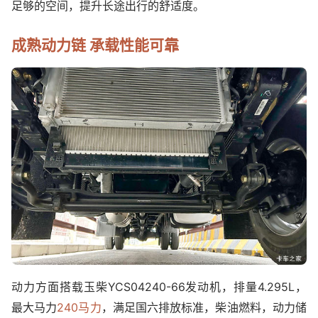
足够的空间，提升长途出行的舒适度。
成熟动力链 承载性能可靠
动力方面搭载玉柴YCS04240-66发动机，排量4.295L，
最大马力
240马力
，满足国六排放标准，柴油燃料，动力储