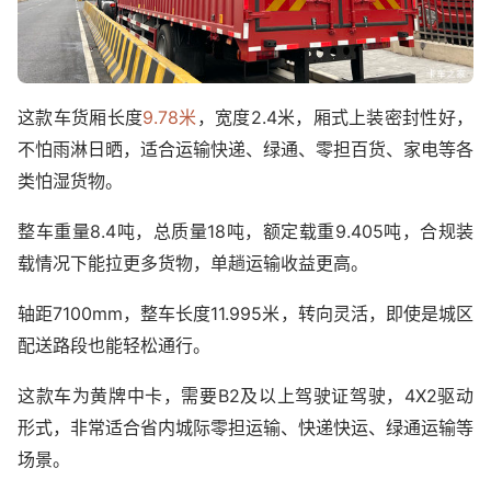
这款车货厢长度
9.78米
，宽度2.4米，厢式上装密封性好，
不怕雨淋日晒，适合运输快递、绿通、零担百货、家电等各
类怕湿货物。
整车重量8.4吨，总质量18吨，额定载重9.405吨，合规装
载情况下能拉更多货物，单趟运输收益更高。
轴距7100mm，整车长度11.995米，转向灵活，即使是城区
配送路段也能轻松通行。
这款车为黄牌中卡，需要B2及以上驾驶证驾驶，4X2驱动
形式，非常适合省内城际零担运输、快递快运、绿通运输等
场景。