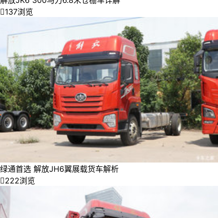
解放JK6 300马力6.8米仓栅车详解

137浏览
绿通首选 解放JH6翼展载货车解析

222浏览