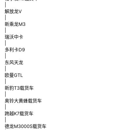
|
解放龙V
|
新乘龙M3
|
瑞沃中卡
|
多利卡D9
|
东风天龙
|
欧曼GTL
|
新豹T3载货车
|
奥铃大黄蜂载货车
|
跨越K7载货车
|
德龙M3000S载货车