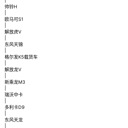
帅铃H
|
欧马可S1
|
解放虎V
|
东风天锦
|
格尔发K5载货车
|
解放龙V
|
新乘龙M3
|
瑞沃中卡
|
多利卡D9
|
东风天龙
|