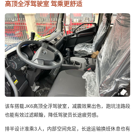
高顶全浮驾驶室 驾乘更舒适
该车搭载JK6高顶全浮驾驶室，减震效果出色，跑坑洼路段
也能有效过滤颠簸，降低驾驶员长途疲劳感。
排半设计准乘3人，内部空间充足，长途运输换班休息也有