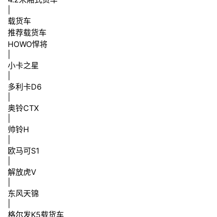
|
载货车
推荐载货车
HOWO悍将
|
小卡之星
|
多利卡D6
|
奥铃CTX
|
帅铃H
|
欧马可S1
|
解放虎V
|
东风天锦
|
格尔发K5载货车