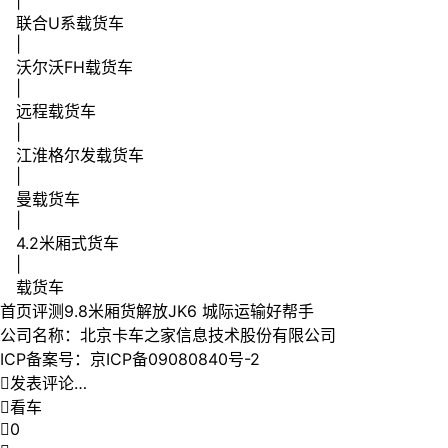
联合U系载货车
|
沃尔沃FH载货车
|
远程载货车
|
江淮格尔发载货车
|
曼载货车
|
4.2米厢式货车
|
载货车
首页
评测
9.8米厢货解放JK6 城际运输好帮手
公司名称：北京卡车之家信息技术股份有限公司
ICP备案号：京ICP备09080840号-2

发表评论…

看车

0