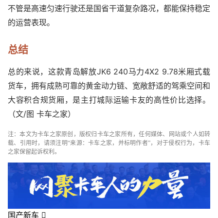
不管是高速匀速行驶还是国省干道复杂路况，都能保持稳定
的运营表现。
总结
总的来说，这款青岛解放JK6 240马力4X2 9.78米厢式载
货车，拥有成熟可靠的黄金动力链、宽敞舒适的驾乘空间和
大容积合规货厢，是主打城际运输卡友的高性价比选择。
（文/图 卡车之家）
注：本文为卡车之家原创，版权归卡车之家所有，任何媒体、网站或个人如转
载、引用时，请须注明“来源：卡车之家，并标明作者”，对于侵权行为，卡车
之家保留起诉权利。
国产新车
