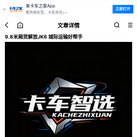
来卡车之家App
立即打开

看热销车型、卡车资讯>>




文章详情
9.8米厢货解放JK6 城际运输好帮手