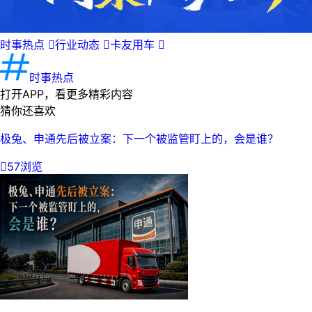
时事热点

行业动态

卡友用车

时事热点
打开APP，看更多精彩内容
猜你还喜欢
极兔、申通先后被立案：下一个被监管盯上的，会是谁？

57浏览