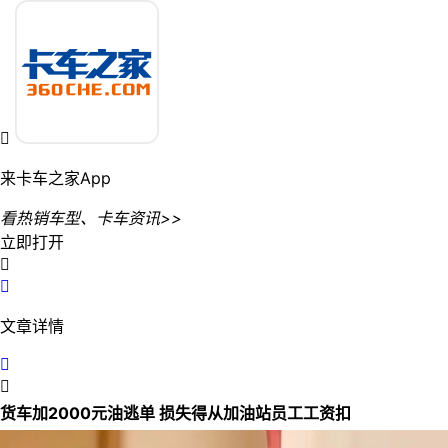

来卡车之家App
看热销车型、卡车资讯>>
立即打开


文章详情


货车加2000元油逃单 损失得从加油站员工工资扣