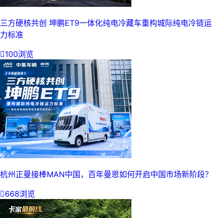
三方硬核共创 坤鹏ET9一体化纯电冷藏车重构城际纯电冷链运
力标准

100浏览
杭州正曼接棒MAN中国，百年曼恩如何开启中国市场新阶段？

668浏览