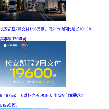
长安凯程7月交付1.96万辆，海外市场同比增长101.3%
高李敏

79浏览
9.48万起！五菱扬光Pro如何切中城配创富需求？

129浏览