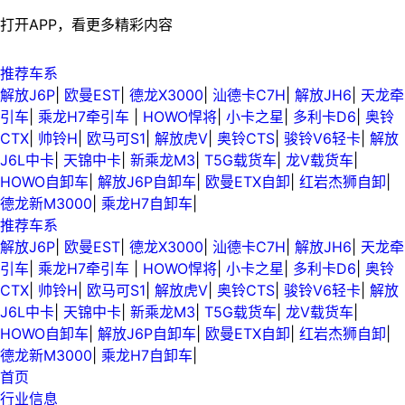
打开APP，看更多精彩内容
推荐车系
解放J6P
|
欧曼EST
|
德龙X3000
|
汕德卡C7H
|
解放JH6
|
天龙牵
引车
|
乘龙H7牵引车
|
HOWO悍将
|
小卡之星
|
多利卡D6
|
奥铃
CTX
|
帅铃H
|
欧马可S1
|
解放虎V
|
奥铃CTS
|
骏铃V6轻卡
|
解放
J6L中卡
|
天锦中卡
|
新乘龙M3
|
T5G载货车
|
龙V载货车
|
HOWO自卸车
|
解放J6P自卸车
|
欧曼ETX自卸
|
红岩杰狮自卸
|
德龙新M3000
|
乘龙H7自卸车
|
推荐车系
解放J6P
|
欧曼EST
|
德龙X3000
|
汕德卡C7H
|
解放JH6
|
天龙牵
引车
|
乘龙H7牵引车
|
HOWO悍将
|
小卡之星
|
多利卡D6
|
奥铃
CTX
|
帅铃H
|
欧马可S1
|
解放虎V
|
奥铃CTS
|
骏铃V6轻卡
|
解放
J6L中卡
|
天锦中卡
|
新乘龙M3
|
T5G载货车
|
龙V载货车
|
HOWO自卸车
|
解放J6P自卸车
|
欧曼ETX自卸
|
红岩杰狮自卸
|
德龙新M3000
|
乘龙H7自卸车
|
首页
行业信息