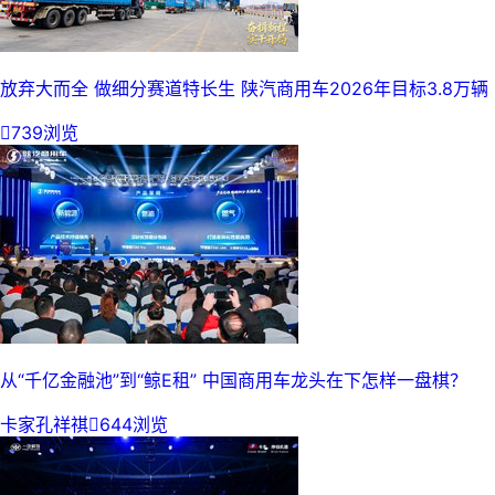
放弃大而全 做细分赛道特长生 陕汽商用车2026年目标3.8万辆

739浏览
从“千亿金融池”到“鲸E租” 中国商用车龙头在下怎样一盘棋？
卡家孔祥祺

644浏览