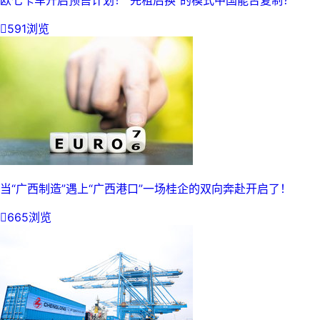
欧七卡车开启预售计划！“先租后换”的模式中国能否复制？

591浏览
当“广西制造”遇上“广西港口”一场桂企的双向奔赴开启了！

665浏览