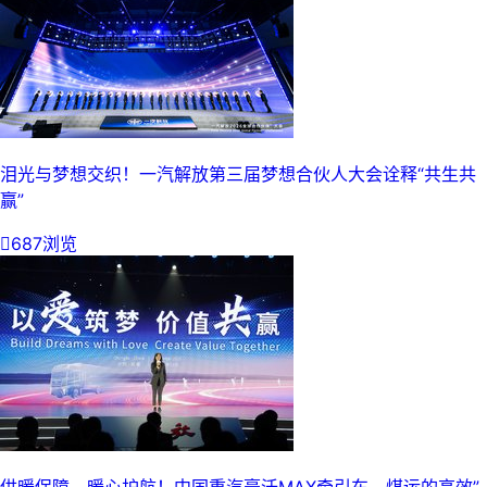
泪光与梦想交织！一汽解放第三届梦想合伙人大会诠释“共生共
赢”

687浏览