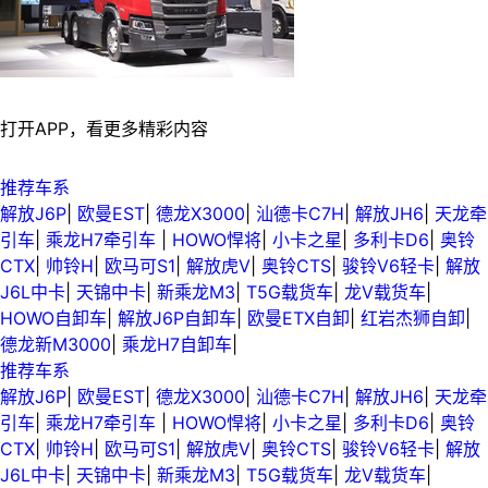
打开APP，看更多精彩内容
推荐车系
解放J6P
|
欧曼EST
|
德龙X3000
|
汕德卡C7H
|
解放JH6
|
天龙牵
引车
|
乘龙H7牵引车
|
HOWO悍将
|
小卡之星
|
多利卡D6
|
奥铃
CTX
|
帅铃H
|
欧马可S1
|
解放虎V
|
奥铃CTS
|
骏铃V6轻卡
|
解放
J6L中卡
|
天锦中卡
|
新乘龙M3
|
T5G载货车
|
龙V载货车
|
HOWO自卸车
|
解放J6P自卸车
|
欧曼ETX自卸
|
红岩杰狮自卸
|
德龙新M3000
|
乘龙H7自卸车
|
推荐车系
解放J6P
|
欧曼EST
|
德龙X3000
|
汕德卡C7H
|
解放JH6
|
天龙牵
引车
|
乘龙H7牵引车
|
HOWO悍将
|
小卡之星
|
多利卡D6
|
奥铃
CTX
|
帅铃H
|
欧马可S1
|
解放虎V
|
奥铃CTS
|
骏铃V6轻卡
|
解放
J6L中卡
|
天锦中卡
|
新乘龙M3
|
T5G载货车
|
龙V载货车
|