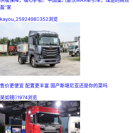
供暖保障，暖心护航！中国重汽豪沃MAX牵引车，煤运的高效”
盈“家
kayou_2592498

352浏览
售价更便宜 配置更丰富 国产斯堪尼亚还是你的菜吗
吴如镜

1974浏览