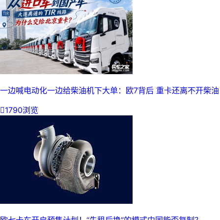
一边喊电动化一边给柴油机下大单：欧7背后 重卡还离不开柴油

1790浏览