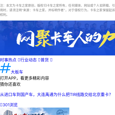
注：本文为卡车之家原创，版权归卡车之家所有，任何媒体、网站或个人如转载、引
用时，请须注明“来源：卡车之家，并标明作者”，对于侵权行为，卡车之家保留起诉
权利。
时事热点

行业动态

普货

大板车
打开APP，看更多精彩内容
猜你还喜欢
从进口车到国产车，大连禹通为什么把TIR线路交给北京重卡？

301浏览