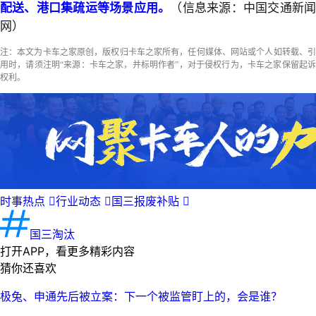
配送、港口集疏运等场景应用。
（信息来源：中国交通新
网）
注：本文为卡车之家原创，版权归卡车之家所有，任何媒体、网站或个人如转载、引
用时，请须注明“来源：卡车之家，并标明作者”，对于侵权行为，卡车之家保留起诉
权利。
时事热点

行业动态

国三报废补贴

国三淘汰
打开APP，看更多精彩内容
猜你还喜欢
极兔、申通先后被立案：下一个被监管盯上的，会是谁？