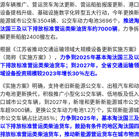
源车辆推广、营运货车淘汰更新、营运船舶报废更新、港口
设备提档升级、基础设施数字化转型五大行动，今年更换新
能源城市公交车3504辆、公交车动力电池3696个，
推进
汰国三及以下排放标准营运类柴油货车约7000辆
，力争
解更新船舶2400艘左右。
根据《江苏省推动交通运输领域大规模设备更新实施方案》
（简称《实施方案》），
力争到2025年基本淘汰国三及
下排放标准营运类柴油货车；到2027年，全省交通运输领
域设备投资规模较2023年增长30％左右。
《实施方案》明确，支持老旧新能源公交车、出租汽车和动
力电池更新换代，积极推广小型化公交车辆、低地板及低入
口城市公交车辆，到2027年，新增和更新新能源城市公交
车超9000辆，更换公交车动力电池1.2万个，实现新能源城
市公交车辆占比达85％；
力争到2025年，基本淘汰国三
以下排放标准营运类柴油货车，鼓励有条件的地区淘汰国四
排放标准营运类柴油货车，推动新能源营运货车在城市物流