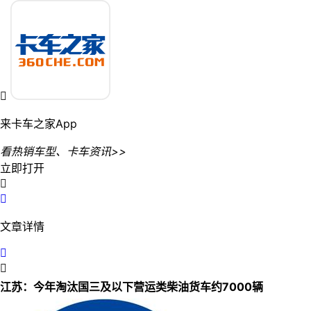

来卡车之家App
看热销车型、卡车资讯>>
立即打开


文章详情


江苏：今年淘汰国三及以下营运类柴油货车约7000辆