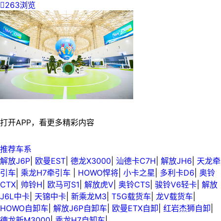

263浏览
打开APP，看更多精彩内容
推荐车系
解放J6P
|
欧曼EST
|
德龙X3000
|
汕德卡C7H
|
解放JH6
|
天龙牵
引车
|
乘龙H7牵引车
|
HOWO悍将
|
小卡之星
|
多利卡D6
|
奥铃
CTX
|
帅铃H
|
欧马可S1
|
解放虎V
|
奥铃CTS
|
骏铃V6轻卡
|
解放
J6L中卡
|
天锦中卡
|
新乘龙M3
|
T5G载货车
|
龙V载货车
|
HOWO自卸车
|
解放J6P自卸车
|
欧曼ETX自卸
|
红岩杰狮自卸
|
德龙新M3000
|
乘龙H7自卸车
|