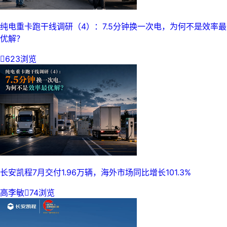
纯电重卡跑干线调研（4）：7.5分钟换一次电，为何不是效率最
优解？

623浏览
长安凯程7月交付1.96万辆，海外市场同比增长101.3%
高李敏

74浏览