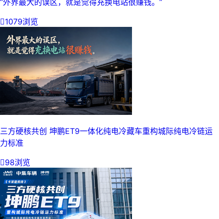
“外界最大的误区，就是觉得充换电站很赚钱。”

1079浏览
三方硬核共创 坤鹏ET9一体化纯电冷藏车重构城际纯电冷链运
力标准

98浏览