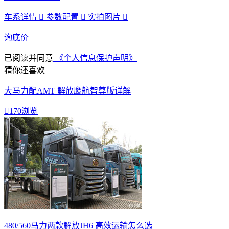
车系详情

参数配置

实拍图片

询底价
已阅读并同意
《个人信息保护声明》
猜你还喜欢
大马力配AMT 解放鹰航智尊版详解

170浏览
480/560马力两款解放JH6 高效运输怎么选