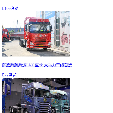

109浏览
解放鹰航鹰途LNG重卡 大马力干线首选

72浏览