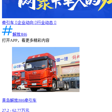
牵引车

企业动向

行业动态

解放JH6
打开APP，看更多精彩内容
青岛解放JH6牵引车
27.2 - 62.77万元