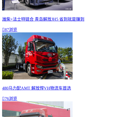
潍柴+法士特链合 青岛解放JH5 省到就是赚到

87浏览
480马力配AMT 解放悍VH物流车首选

76浏览