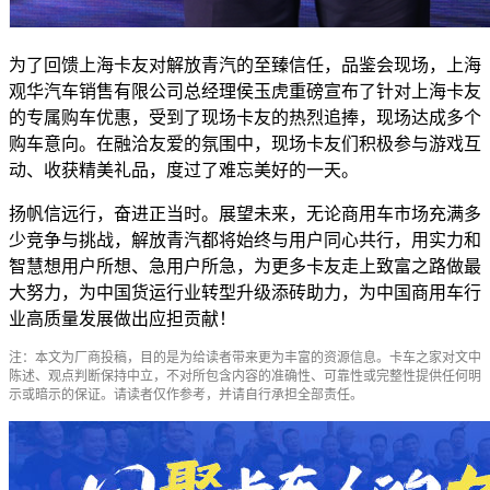
为了回馈上海卡友对解放青汽的至臻信任，品鉴会现场，上海
观华汽车销售有限公司总经理侯玉虎重磅宣布了针对上海卡友
的专属购车优惠，受到了现场卡友的热烈追捧，现场达成多个
购车意向。在融洽友爱的氛围中，现场卡友们积极参与游戏互
动、收获精美礼品，度过了难忘美好的一天。
扬帆信远行，奋进正当时。展望未来，无论商用车市场充满多
少竞争与挑战，解放青汽都将始终与用户同心共行，用实力和
智慧想用户所想、急用户所急，为更多卡友走上致富之路做最
大努力，为中国货运行业转型升级添砖助力，为中国商用车行
业高质量发展做出应担贡献！
注：本文为厂商投稿，目的是为给读者带来更为丰富的资源信息。卡车之家对文中
陈述、观点判断保持中立，不对所包含内容的准确性、可靠性或完整性提供任何明
示或暗示的保证。请读者仅作参考，并请自行承担全部责任。