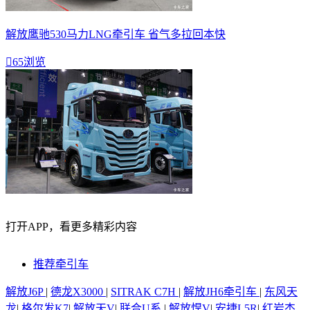
解放鹰驰530马力LNG牵引车 省气多拉回本快

65浏览
打开APP，看更多精彩内容
推荐牵引车
解放J6P
|
德龙X3000
|
SITRAK C7H
|
解放JH6牵引车
|
东风天
龙
|
格尔发K7
|
解放天V
|
联合U系
|
解放悍V
|
安捷L5R
|
红岩杰