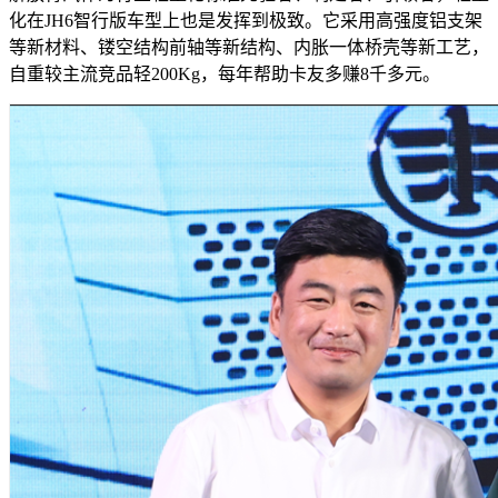
化在JH6智行版车型上也是发挥到极致。它采用高强度铝支架
等新材料、镂空结构前轴等新结构、内胀一体桥壳等新工艺，
自重较主流竞品轻200Kg，每年帮助卡友多赚8千多元。