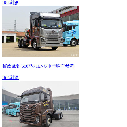

83浏览
解放鹰驰 500马力LNG重卡购车参考

65浏览