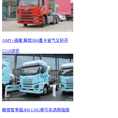
AMT+液缓 解放JH6重卡省气又好开

110浏览
解放智享版JH6 LNG牵引车选购指南