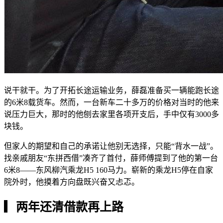
说干就干。为了开拓长途运输业务，薛磊准备买一辆能跑长途
的6米8载货车。然而，一台新车二十多万的价格对当时的他来
说压力巨大，那时的他刨去家里各项开支后，手中仅有3000多
块钱。
但家人的期望和自己的承诺让他别无选择，只能“背水一战”。
找亲戚朋友“东拼西借”凑齐了首付，薛师傅提到了他的第一台
6米8——东风柳汽乘龙H5 160马力。崭新的乘龙H5停在自家
院外时，他摸着方向盘既兴奋又忐忑。
▎
两年还清借款再上路