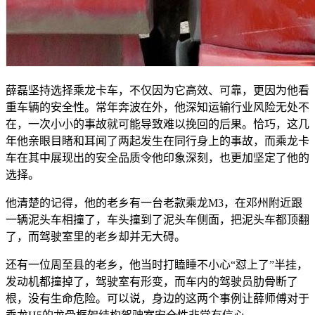
薛磊坚持选择乘龙卡车，不仅因为它高效、可靠，更因为他看
重车辆的安全性。常年奔波在外，他深知运输行业风险无处不
在，一次小小的事故就可能导致难以挽回的后果。恰巧，这几
年他亲眼目睹和耳闻了两起发生在同行身上的事故，而乘龙卡
车在其中展现出的安全品质令他印象深刻，也更加坚定了他的
选择。
他清楚的记得，他的老乡有一台老款乘龙M3，在邓州附近跟
一辆泥头车相撞了，车头撞到了泥头车侧面，把泥头车都顶翻
了，而驾驶室里的老乡却并无大碍。
还有一位周至县的老乡，他当时打瞌睡不小心“怼上了”半挂，
发动机都撞掉了，驾驶室有形变，而车内的驾驶员肋骨断了
根，没有生命危险。可以说，身边的这两个事例让薛师傅对于