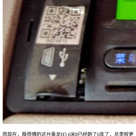
而现在，薛师傅的这台乘龙H5 6米8已经跑了6年了，总里程更