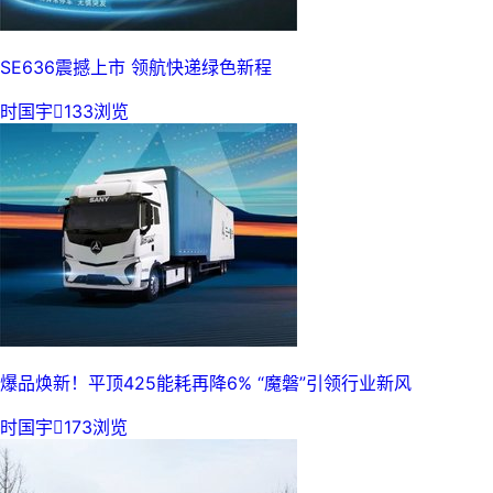
SE636震撼上市 领航快递绿色新程
时国宇

133浏览
爆品焕新！平顶425能耗再降6% “魔磐”引领行业新风
时国宇

173浏览