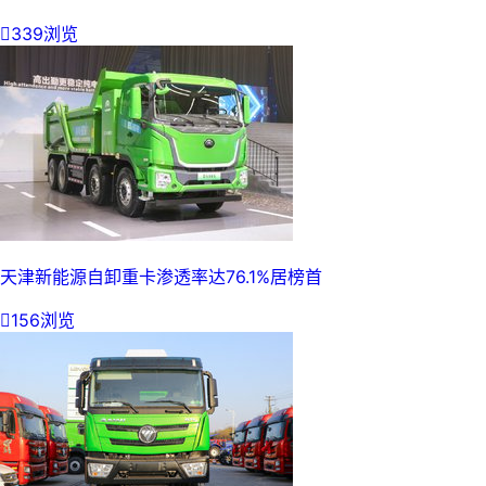

339浏览
天津新能源自卸重卡渗透率达76.1%居榜首

156浏览