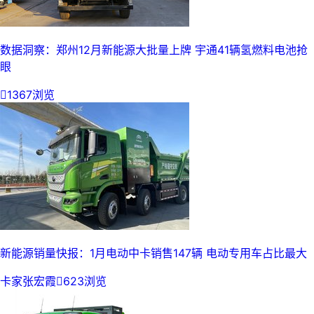
数据洞察：郑州12月新能源大批量上牌 宇通41辆氢燃料电池抢
眼

1367浏览
新能源销量快报：1月电动中卡销售147辆 电动专用车占比最大
卡家张宏霞

623浏览