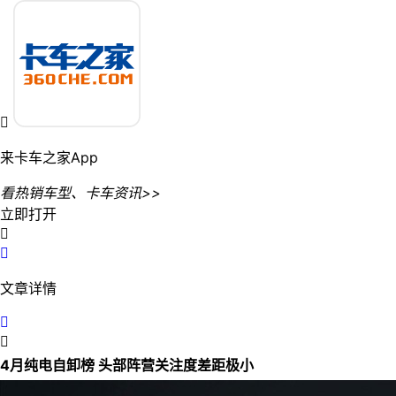

来卡车之家App
看热销车型、卡车资讯>>
立即打开


文章详情


4月纯电自卸榜 头部阵营关注度差距极小