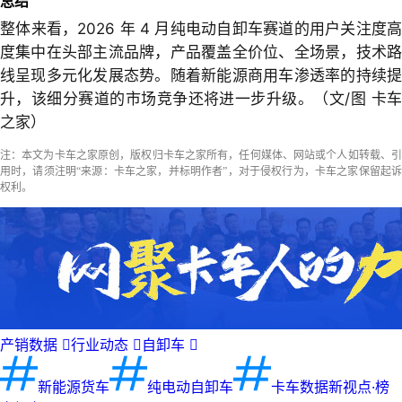
总结
整体来看，2026 年 4 月纯电动自卸车赛道的用户关注度高
度集中在头部主流品牌，产品覆盖全价位、全场景，技术路
线呈现多元化发展态势。随着新能源商用车渗透率的持续提
升，该细分赛道的市场竞争还将进一步升级。（文/图 卡车
之家）
注：本文为卡车之家原创，版权归卡车之家所有，任何媒体、网站或个人如转载、引
用时，请须注明“来源：卡车之家，并标明作者”，对于侵权行为，卡车之家保留起诉
权利。
产销数据

行业动态

自卸车

新能源货车
纯电动自卸车
卡车数据新视点·榜