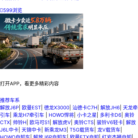

599浏览
打开APP，看更多精彩内容
推荐车系
解放J6P
|
欧曼EST
|
德龙X3000
|
汕德卡C7H
|
解放JH6
|
天龙牵
引车
|
乘龙H7牵引车
|
HOWO悍将
|
小卡之星
|
多利卡D6
|
奥铃
CTX
|
帅铃H
|
欧马可S1
|
解放虎V
|
奥铃CTS
|
骏铃V6轻卡
|
解放
J6L中卡
|
天锦中卡
|
新乘龙M3
|
T5G载货车
|
龙V载货车
|
HOWO自卸车
|
解放J6P自卸车
|
欧曼ETX自卸
|
红岩杰狮自卸
|