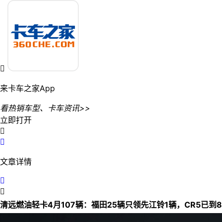

来卡车之家App
看热销车型、卡车资讯>>
立即打开


文章详情


清远燃油轻卡4月107辆：福田25辆只领先江铃1辆，CR5已到85