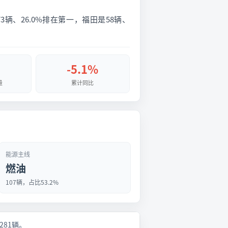
辆、26.0%排在第一，福田是58辆、
-5.1%
量
累计同比
能源主线
燃油
107辆，占比53.2%
月281辆。