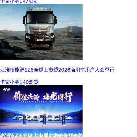
卡家小鹏

47浏览
江淮新能源EZ6全球上市暨2026商用车用户大会举行
卡家小鹏

40浏览