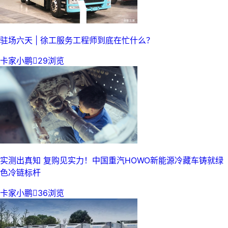
驻场六天 | 徐工服务工程师到底在忙什么？
卡家小鹏

29浏览
实测出真知 复购见实力！中国重汽HOWO新能源冷藏车铸就绿
色冷链标杆
卡家小鹏

36浏览