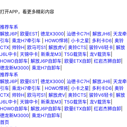
打开APP，看更多精彩内容
推荐车系
解放J6P
|
欧曼EST
|
德龙X3000
|
汕德卡C7H
|
解放JH6
|
天龙牵
引车
|
乘龙H7牵引车
|
HOWO悍将
|
小卡之星
|
多利卡D6
|
奥铃
CTX
|
帅铃H
|
欧马可S1
|
解放虎V
|
奥铃CTS
|
骏铃V6轻卡
|
解放
J6L中卡
|
天锦中卡
|
新乘龙M3
|
T5G载货车
|
龙V载货车
|
HOWO自卸车
|
解放J6P自卸车
|
欧曼ETX自卸
|
红岩杰狮自卸
|
德龙新M3000
|
乘龙H7自卸车
|
推荐车系
解放J6P
|
欧曼EST
|
德龙X3000
|
汕德卡C7H
|
解放JH6
|
天龙牵
引车
|
乘龙H7牵引车
|
HOWO悍将
|
小卡之星
|
多利卡D6
|
奥铃
CTX
|
帅铃H
|
欧马可S1
|
解放虎V
|
奥铃CTS
|
骏铃V6轻卡
|
解放
J6L中卡
|
天锦中卡
|
新乘龙M3
|
T5G载货车
|
龙V载货车
|
HOWO自卸车
|
解放J6P自卸车
|
欧曼ETX自卸
|
红岩杰狮自卸
|
德龙新M3000
|
乘龙H7自卸车
|
首页