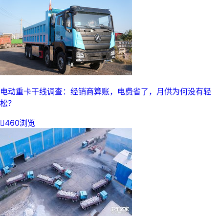
电动重卡干线调查：经销商算账，电费省了，月供为何没有轻
松？

460浏览