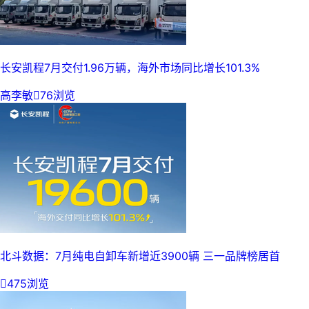
长安凯程7月交付1.96万辆，海外市场同比增长101.3%
高李敏

76浏览
北斗数据：7月纯电自卸车新增近3900辆 三一品牌榜居首

475浏览