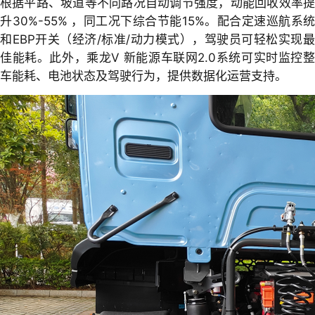
根据平路、坡道等不同路况自动调节强度，动能回收效率提
升30%-55% ，同工况下综合节能15%。配合定速巡航系统
和EBP开关（经济/标准/动力模式），驾驶员可轻松实现最
佳能耗。此外，乘龙V 新能源车联网2.0系统可实时监控整
车能耗、电池状态及驾驶行为，提供数据化运营支持。