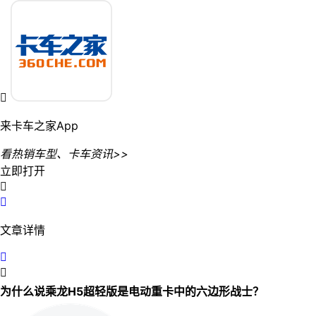

来卡车之家App
看热销车型、卡车资讯>>
立即打开


文章详情


为什么说乘龙H5超轻版是电动重卡中的六边形战士？