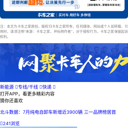
注：本文为卡车之家原创，版权归卡车之家所有，任何媒体、网站或个人如转载、引
用时，请须注明“来源：卡车之家，并标明作者”，对于侵权行为，卡车之家保留起诉
权利。
新能源

专线/干线

快递

打开APP，看更多精彩内容
猜你还喜欢
北斗数据：7月纯电自卸车新增近3900辆 三一品牌榜居首

241浏览