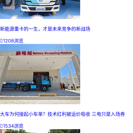
新能源重卡的一生，才是未来竞争的新战场

1208浏览
大车为何接起小车单？技术红利被运价吸收 三电只是入场券

1534浏览