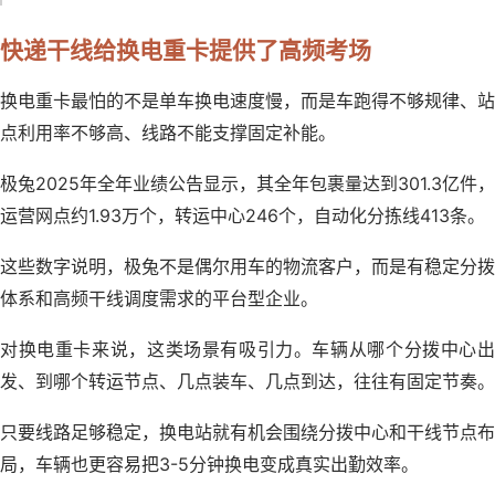
快递干线给换电重卡提供了高频考场
换电重卡最怕的不是单车换电速度慢，而是车跑得不够规律、站
点利用率不够高、线路不能支撑固定补能。
极兔2025年全年业绩公告显示，其全年包裹量达到301.3亿件，
运营网点约1.93万个，转运中心246个，自动化分拣线413条。
这些数字说明，极兔不是偶尔用车的物流客户，而是有稳定分拨
体系和高频干线调度需求的平台型企业。
对换电重卡来说，这类场景有吸引力。车辆从哪个分拨中心出
发、到哪个转运节点、几点装车、几点到达，往往有固定节奏。
只要线路足够稳定，换电站就有机会围绕分拨中心和干线节点布
局，车辆也更容易把3-5分钟换电变成真实出勤效率。