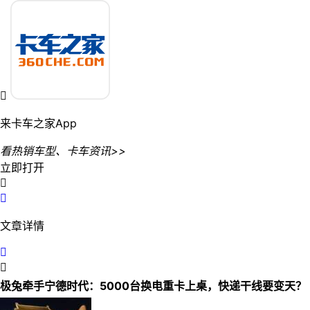

来卡车之家App
看热销车型、卡车资讯>>
立即打开


文章详情


极兔牵手宁德时代：5000台换电重卡上桌，快递干线要变天？