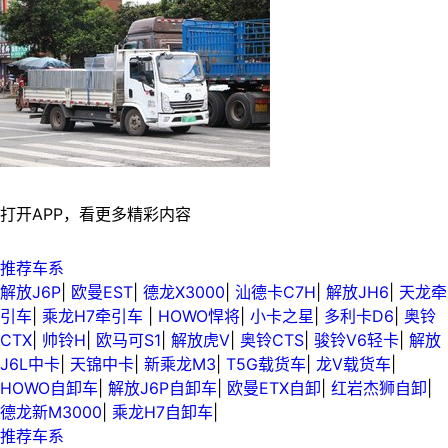
打开APP，看更多精彩内容
推荐车系
解放J6P
|
欧曼EST
|
德龙X3000
|
汕德卡C7H
|
解放JH6
|
天龙牵
引车
|
乘龙H7牵引车
|
HOWO悍将
|
小卡之星
|
多利卡D6
|
奥铃
CTX
|
帅铃H
|
欧马可S1
|
解放虎V
|
奥铃CTS
|
骏铃V6轻卡
|
解放
J6L中卡
|
天锦中卡
|
新乘龙M3
|
T5G载货车
|
龙V载货车
|
HOWO自卸车
|
解放J6P自卸车
|
欧曼ETX自卸
|
红岩杰狮自卸
|
德龙新M3000
|
乘龙H7自卸车
|
推荐车系