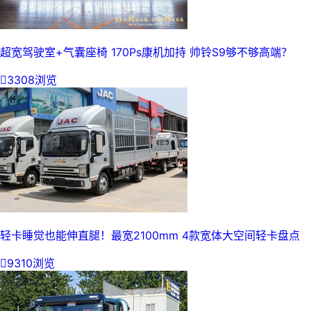
超宽驾驶室+气囊座椅 170Ps康机加持 帅铃S9够不够高端？

3308浏览
轻卡睡觉也能伸直腿！最宽2100mm 4款宽体大空间轻卡盘点

9310浏览