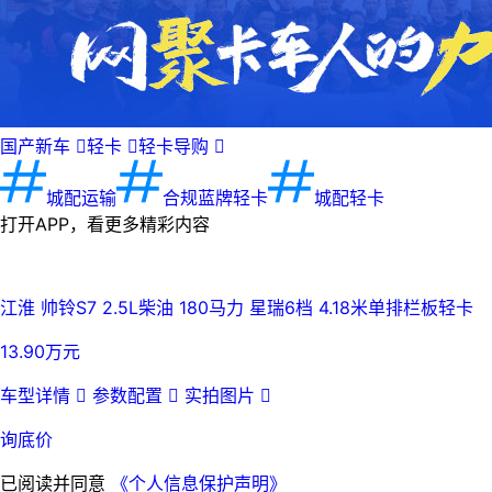
国产新车

轻卡

轻卡导购

城配运输
合规蓝牌轻卡
城配轻卡
打开APP，看更多精彩内容
江淮 帅铃S7 2.5L柴油 180马力 星瑞6档 4.18米单排栏板轻卡
13.90万元
车型详情

参数配置

实拍图片

询底价
已阅读并同意
《个人信息保护声明》