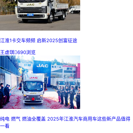
江淮1卡交车频频 启新2025创富征途
王虚琪

690浏览
纯电 燃气 燃油全覆盖 2025年江淮汽车商用车这些新产品值得
一看