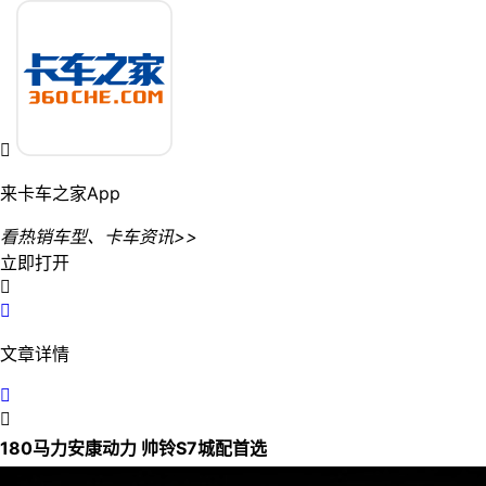

来卡车之家App
看热销车型、卡车资讯>>
立即打开


文章详情


180马力安康动力 帅铃S7城配首选