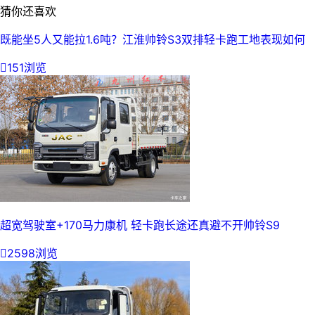
猜你还喜欢
既能坐5人又能拉1.6吨？江淮帅铃S3双排轻卡跑工地表现如何

151浏览
超宽驾驶室+170马力康机 轻卡跑长途还真避不开帅铃S9

2598浏览