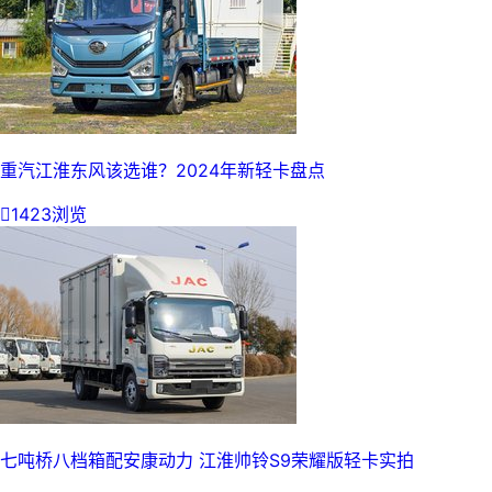
重汽江淮东风该选谁？2024年新轻卡盘点

1423浏览
七吨桥八档箱配安康动力 江淮帅铃S9荣耀版轻卡实拍