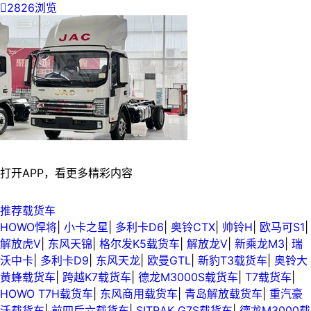

2826浏览
打开APP，看更多精彩内容
推荐载货车
HOWO悍将
|
小卡之星
|
多利卡D6
|
奥铃CTX
|
帅铃H
|
欧马可S1
|
解放虎V
|
东风天锦
|
格尔发K5载货车
|
解放龙V
|
新乘龙M3
|
瑞
沃中卡
|
多利卡D9
|
东风天龙
|
欧曼GTL
|
新豹T3载货车
|
奥铃大
黄蜂载货车
|
跨越K7载货车
|
德龙M3000S载货车
|
T7载货车
|
HOWO T7H载货车
|
东风商用载货车
|
青岛解放载货车
|
重汽豪
沃载货车
|
前四后六载货车
|
SITRAK G7S载货车
|
德龙M3000载