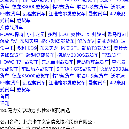
货车
|
德龙X3000载货车
|
悍V载货车
|
联合U系载货车
|
沃尔沃
FH载货车
|
远程载货车
|
江淮格尔发载货车
|
曼载货车
|
4.2米厢
式货车
|
载货车
推荐载货车
HOWO悍将
|
小卡之星
|
多利卡D6
|
奥铃CTX
|
帅铃H
|
欧马可S1
|
解放虎V
|
东风天锦
|
格尔发K5载货车
|
解放龙V
|
新乘龙M3
|
瑞
沃中卡
|
多利卡D9
|
东风天龙
|
欧曼GTL
|
新豹T3载货车
|
奥铃大
黄蜂载货车
|
跨越K7载货车
|
德龙M3000S载货车
|
T7载货车
|
HOWO T7H载货车
|
东风商用载货车
|
青岛解放载货车
|
重汽豪
沃载货车
|
前四后六载货车
|
SITRAK G7S载货车
|
德龙M3000载
货车
|
德龙X3000载货车
|
悍V载货车
|
联合U系载货车
|
沃尔沃
FH载货车
|
远程载货车
|
江淮格尔发载货车
|
曼载货车
|
4.2米厢
式货车
|
载货车
首页
评测
180马力安康动力 帅铃S7城配首选
公司名称：北京卡车之家信息技术股份有限公司
ICP备案号：京ICP备09080840号-2