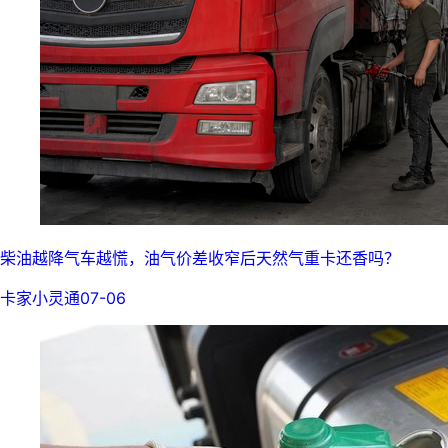
柴油越降气车越慌，油气价差收窄后天然气重卡还香吗？
卡家小灵通
07-06