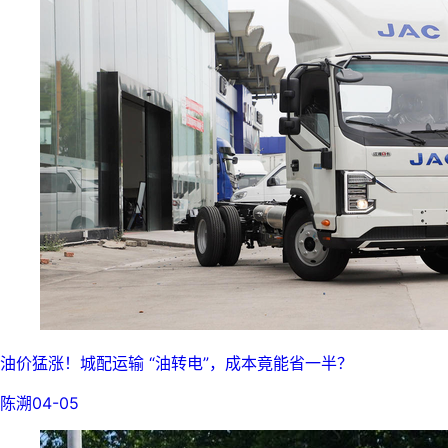
油价猛涨！城配运输 “油转电”，成本竟能省一半？
陈溯
04-05