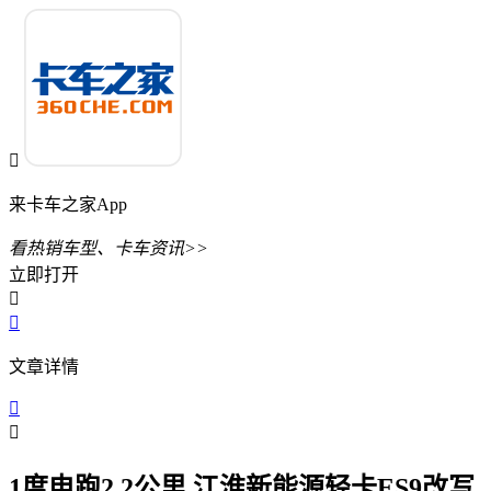

来卡车之家App
看热销车型、卡车资讯>>
立即打开


文章详情


1度电跑2.2公里 江淮新能源轻卡ES9改写