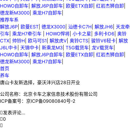
HOWO自卸车
|
解放J6P自卸车
|
欧曼ETX自卸
|
红岩杰狮自卸
|
德龙新M3000
|
乘龙H7自卸车
|
推荐车系
解放J6P
|
欧曼EST
|
德龙X3000
|
汕德卡C7H
|
解放JH6
|
天龙牵
引车
|
乘龙H7牵引车
|
HOWO悍将
|
小卡之星
|
多利卡D6
|
奥铃
CTX
|
帅铃H
|
欧马可S1
|
解放虎V
|
奥铃CTS
|
骏铃V6轻卡
|
解放
J6L中卡
|
天锦中卡
|
新乘龙M3
|
T5G载货车
|
龙V载货车
|
HOWO自卸车
|
解放J6P自卸车
|
欧曼ETX自卸
|
红岩杰狮自卸
|
德龙新M3000
|
乘龙H7自卸车
|
首页
养车
唐山卡友新选择，豪沃沣兴店28日开业
公司名称：北京卡车之家信息技术股份有限公司
ICP备案号：京ICP备09080840号-2

发表评论…

0
