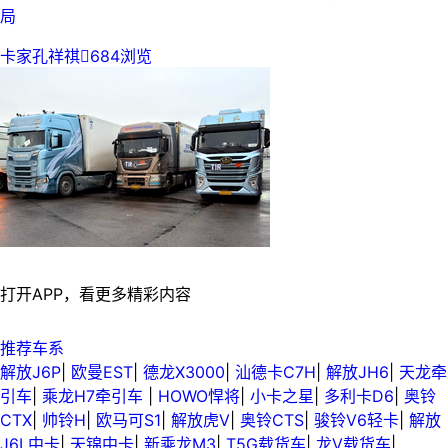
局
卡家孔祥祺

684浏览
打开APP，看更多精彩内容
推荐车系
解放J6P
|
欧曼EST
|
德龙X3000
|
汕德卡C7H
|
解放JH6
|
天龙牵
引车
|
乘龙H7牵引车
|
HOWO悍将
|
小卡之星
|
多利卡D6
|
奥铃
CTX
|
帅铃H
|
欧马可S1
|
解放虎V
|
奥铃CTS
|
骏铃V6轻卡
|
解放
J6L中卡
|
天锦中卡
|
新乘龙M3
|
T5G载货车
|
龙V载货车
|