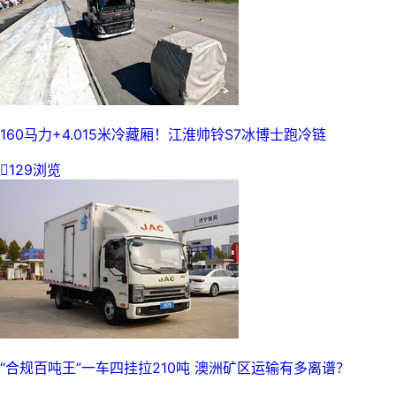
160马力+4.015米冷藏厢！江淮帅铃S7冰博士跑冷链

129浏览
“合规百吨王”一车四挂拉210吨 澳洲矿区运输有多离谱？