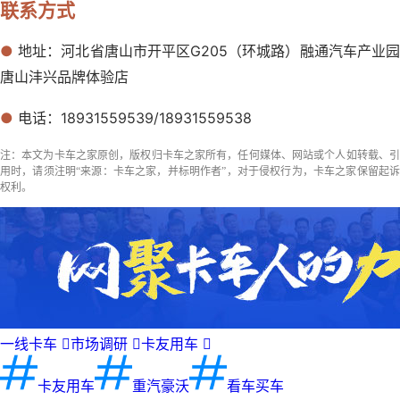
联系方式
●
地址：河北省唐山市开平区G205（环城路）融通汽车产业
唐山沣兴品牌体验店
●
电话：18931559539/18931559538
注：本文为卡车之家原创，版权归卡车之家所有，任何媒体、网站或个人如转载、引
用时，请须注明“来源：卡车之家，并标明作者”，对于侵权行为，卡车之家保留起诉
权利。
一线卡车

市场调研

卡友用车

卡友用车
重汽豪沃
看车买车