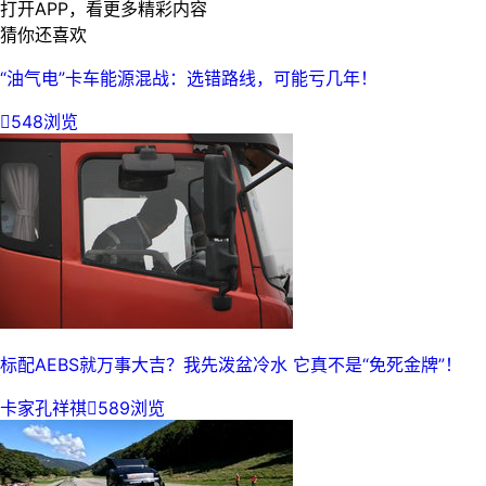
打开APP，看更多精彩内容
猜你还喜欢
“油气电”卡车能源混战：选错路线，可能亏几年！

548浏览
标配AEBS就万事大吉？我先泼盆冷水 它真不是“免死金牌”！
卡家孔祥祺

589浏览