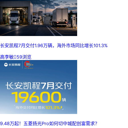
长安凯程7月交付1.96万辆，海外市场同比增长101.3%
高李敏

59浏览
9.48万起！五菱扬光Pro如何切中城配创富需求？