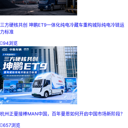
三方硬核共创 坤鹏ET9一体化纯电冷藏车重构城际纯电冷链运
力标准

94浏览
杭州正曼接棒MAN中国，百年曼恩如何开启中国市场新阶段？

657浏览