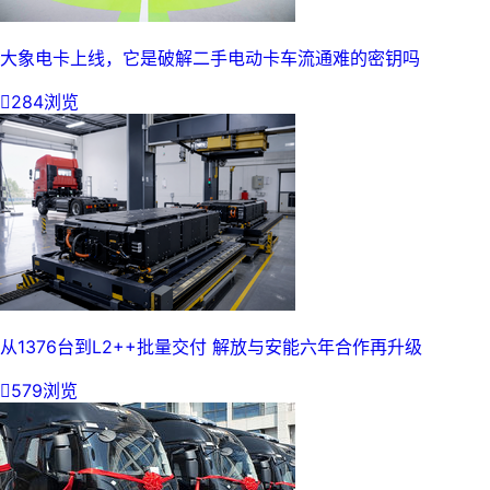
大象电卡上线，它是破解二手电动卡车流通难的密钥吗

284浏览
从1376台到L2++批量交付 解放与安能六年合作再升级

579浏览