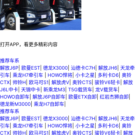
打开APP，看更多精彩内容
推荐车系
解放J6P
|
欧曼EST
|
德龙X3000
|
汕德卡C7H
|
解放JH6
|
天龙牵
引车
|
乘龙H7牵引车
|
HOWO悍将
|
小卡之星
|
多利卡D6
|
奥铃
CTX
|
帅铃H
|
欧马可S1
|
解放虎V
|
奥铃CTS
|
骏铃V6轻卡
|
解放
J6L中卡
|
天锦中卡
|
新乘龙M3
|
T5G载货车
|
龙V载货车
|
HOWO自卸车
|
解放J6P自卸车
|
欧曼ETX自卸
|
红岩杰狮自卸
|
德龙新M3000
|
乘龙H7自卸车
|
推荐车系
解放J6P
|
欧曼EST
|
德龙X3000
|
汕德卡C7H
|
解放JH6
|
天龙牵
引车
|
乘龙H7牵引车
|
HOWO悍将
|
小卡之星
|
多利卡D6
|
奥铃
CTX
|
帅铃H
|
欧马可S1
|
解放虎V
|
奥铃CTS
|
骏铃V6轻卡
|
解放