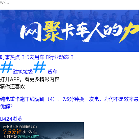
权利。
时事热点

卡友用车

行业动态

建筑垃圾
货车
打开APP，看更多精彩内容
猜你还喜欢
纯电重卡跑干线调研（4）：7.5分钟换一次电，为何不是效率最
优解？

424浏览