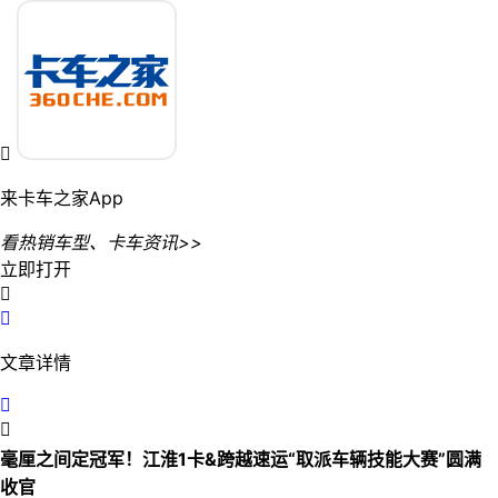

来卡车之家App
看热销车型、卡车资讯>>
立即打开


文章详情


毫厘之间定冠军！江淮1卡&跨越速运“取派车辆技能大赛”圆满
收官