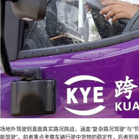
场地外驾驶则直面真实路况挑战，涵盖“复杂路况驾驶”与“节
能驾驶”。前者重点考察车辆行驶中货物的稳定性，后者则直