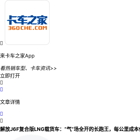

来卡车之家App
看热销车型、卡车资讯>>
立即打开


文章详情


解放J6F复合版LNG载货车：“气”场全开的长跑王，每公里成本