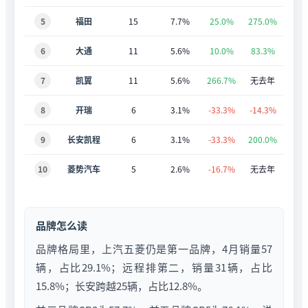
5
福田
15
7.7%
25.0%
275.0%
6
大通
11
5.6%
10.0%
83.3%
7
凯翼
11
5.6%
266.7%
无去年
8
开瑞
6
3.1%
-33.3%
-14.3%
9
长安凯程
6
3.1%
-33.3%
200.0%
10
菱势汽车
5
2.6%
-16.7%
无去年
品牌怎么读
品牌格局里，上汽五菱仍是第一品牌，4月销量57
辆，占比29.1%；远程排第二，销量31辆，占比
15.8%；长安跨越25辆，占比12.8%。