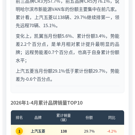
前三品牌CR3为57.7%，前五品牌CR5为76.1%，说
明哈尔滨市新能源VAN车的份额主要集中在前几家。
累计看，上汽五菱以138辆、29.7%继续排第一，领
先远程70辆、15.1%。
变化上，凯翼当月份额5.6%、累计份额3.4%，势能
差2.2个百分点，是单月相对累计提升最明显的品
牌；远程势能差0.7个百分点，也高于自身累计份额
水平；
上汽五菱当月份额29.1%低于累计份额29.7%，势能
差为-0.6个百分点。
2026年1-4月累计品牌销量TOP10
累计销量
排名
品牌
份额
同比
（辆）
1
上汽五菱
138
29.7%
-4.2%