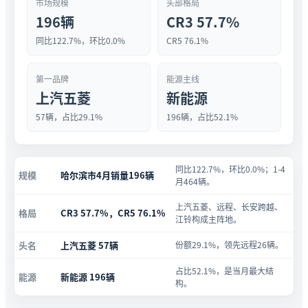
市场规模
头部格局
196辆
CR3 57.7%
同比122.7%，环比0.0%
CR5 76.1%
第一品牌
能源主线
上汽五菱
新能源
57辆，占比29.1%
196辆，占比52.1%
同比122.7%，环比0.0%；1-4
规模
哈尔滨市4月销量196辆
月464辆。
上汽五菱、远程、长安跨越、
格局
CR3 57.7%，CR5 76.1%
江铃构成主阵地。
头名
上汽五菱 57辆
份额29.1%，领先远程26辆。
占比52.1%，是当月最大结
能源
新能源 196辆
构。