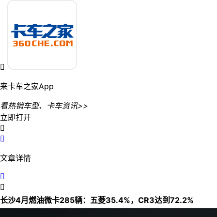

来卡车之家App
看热销车型、卡车资讯>>
立即打开


文章详情


长沙4月燃油微卡285辆：五菱35.4%，CR3达到72.2%