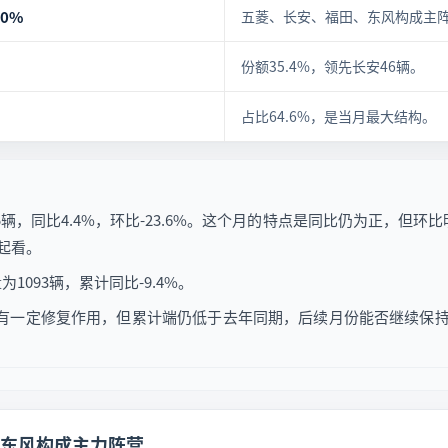
.0%
五菱、长安、福田、东风构成主
份额35.4%，领先长安46辆。
占比64.6%，是当月最大结构。
85辆，同比4.4%，环比-23.6%。这个月的特点是同比仍为正，但
起看。
1093辆，累计同比-9.4%。
表现有一定修复作用，但累计端仍低于去年同期，后续月份能否继续保
东风构成主力阵营