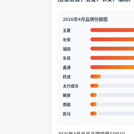
2026年4月品牌份额图
五菱
长安
福田
东风
鑫源
跃进
太行成功
解放
南骏
凯马
2026年4月当月品牌销量TOP10