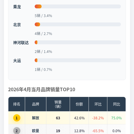
乘龙
5辆 / 3.4%
北京
4辆 / 2.7%
神河联达
2辆 / 1.4%
大运
1辆 / 0.7%
2026年4月当月品牌销量TOP10
销量
排名
品牌
份额
环比
同比
（辆）
1
解放
63
42.6%
-38.2%
75.0%
2
欧曼
19
12.8%
-65.5%
0.0%