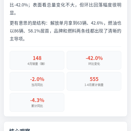
比-42.0%；表面看总量变化不大，但环比回落幅度很明
显。
更有意思的是结构：解放单月拿到63辆、42.6%，燃油也
以86辆、58.1%居首，品牌和燃料两条线都出现了清晰的
主导项。
148
-42.0%
4月销量（辆）
环比变化
-2.0%
555
当月同比
1-4月累计销量
-4.3%
累计同比