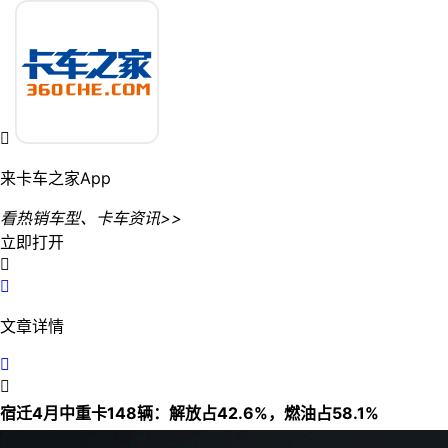

来卡车之家App
看热销车型、卡车资讯>>
立即打开


文章详情


宿迁4月中重卡148辆：解放占42.6%，燃油占58.1%