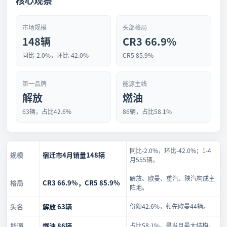
核心观察
市场规模
头部格局
148辆
CR3 66.9%
同比-2.0%，环比-42.0%
CR5 85.9%
第一品牌
能源主线
解放
燃油
63辆，占比42.6%
86辆，占比58.1%
同比-2.0%，环比-42.0%；1-4
规模
宿迁市4月销量148辆
月555辆。
解放、欧曼、重汽、陕汽构成主
格局
CR3 66.9%，CR5 85.9%
阵地。
头名
解放 63辆
份额42.6%，领先欧曼44辆。
能源
燃油 86辆
占比58.1%，是当月最大结构。