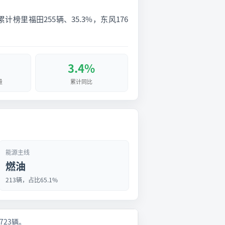
计榜里福田255辆、35.3%，东风176
3.4%
量
累计同比
能源主线
燃油
213辆，占比65.1%
月723辆。