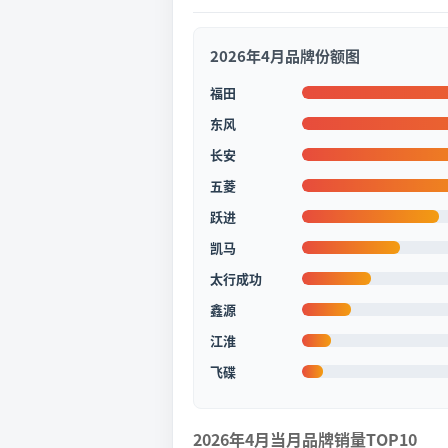
2026年4月品牌份额图
福田
东风
长安
五菱
跃进
凯马
太行成功
鑫源
江淮
飞碟
2026年4月当月品牌销量TOP10