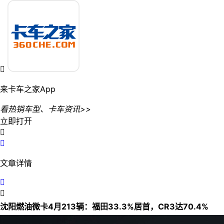

来卡车之家App
看热销车型、卡车资讯>>
立即打开


文章详情


沈阳燃油微卡4月213辆：福田33.3%居首，CR3达70.4%