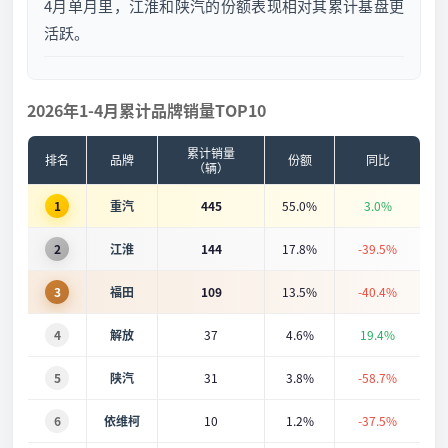
4月单月里，江淮和陕汽的份额表现相对其累计基盘更
活跃。
2026年1-4月累计品牌销量TOP10
累计销量
排名
品牌
份额
同比
（辆）
1
重汽
445
55.0%
3.0%
2
江淮
144
17.8%
-39.5%
3
福田
109
13.5%
-40.4%
4
解放
37
4.6%
19.4%
5
陕汽
31
3.8%
-58.7%
6
依维柯
10
1.2%
-37.5%