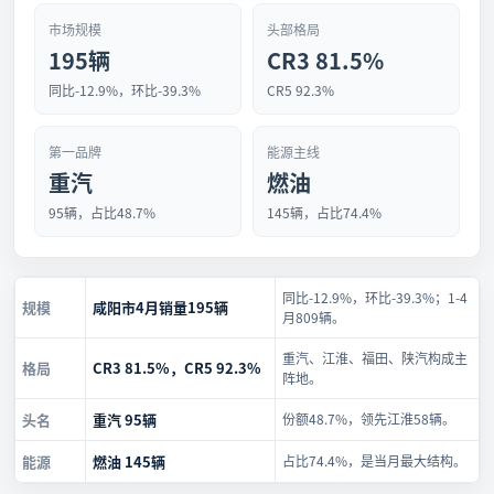
市场规模
头部格局
195辆
CR3 81.5%
同比-12.9%，环比-39.3%
CR5 92.3%
第一品牌
能源主线
重汽
燃油
95辆，占比48.7%
145辆，占比74.4%
同比-12.9%，环比-39.3%；1-4
规模
咸阳市4月销量195辆
月809辆。
重汽、江淮、福田、陕汽构成主
格局
CR3 81.5%，CR5 92.3%
阵地。
头名
重汽 95辆
份额48.7%，领先江淮58辆。
能源
燃油 145辆
占比74.4%，是当月最大结构。