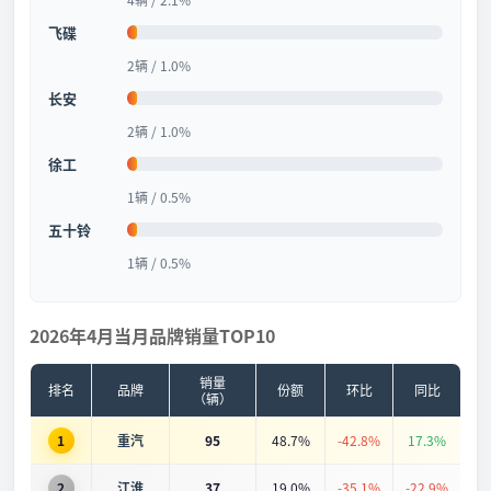
飞碟
2辆 / 1.0%
长安
2辆 / 1.0%
徐工
1辆 / 0.5%
五十铃
1辆 / 0.5%
2026年4月当月品牌销量TOP10
销量
排名
品牌
份额
环比
同比
（辆）
1
重汽
95
48.7%
-42.8%
17.3%
2
江淮
37
19.0%
-35.1%
-22.9%