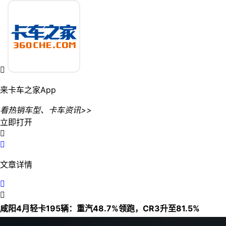

来卡车之家App
看热销车型、卡车资讯>>
立即打开


文章详情


咸阳4月轻卡195辆：重汽48.7%领跑，CR3升至81.5%