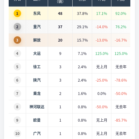
（辆）
1
东风
48
37.8%
17.1%
92.0%
2
重汽
37
29.1%
-14.0%
76.2%
3
解放
20
15.7%
-13.0%
-16.7%
4
大运
9
7.1%
125.0%
125.0%
5
徐工
3
2.4%
无上月
无去年
6
陕汽
3
2.4%
-25.0%
-78.6%
7
乘龙
2
1.6%
0.0%
-50.0%
8
神河联达
1
0.8%
-50.0%
无去年
9
欧曼
1
0.8%
无上月
-85.7%
10
广汽
1
0.8%
无上月
无去年