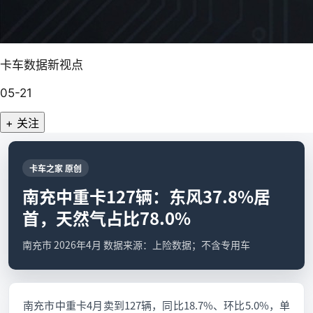
卡车数据新视点
05-21
+ 关注
卡车之家 原创
南充中重卡127辆：东风37.8%居
首，天然气占比78.0%
南充市 2026年4月 数据来源：上险数据；不含专用车
南充市中重卡4月卖到127辆，同比18.7%、环比5.0%，单