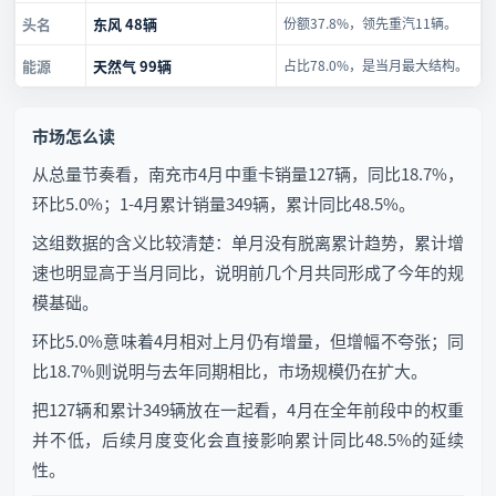
头名
东风 48辆
份额37.8%，领先重汽11辆。
能源
天然气 99辆
占比78.0%，是当月最大结构。
市场怎么读
从总量节奏看，南充市4月中重卡销量127辆，同比18.7%，
环比5.0%；1-4月累计销量349辆，累计同比48.5%。
这组数据的含义比较清楚：单月没有脱离累计趋势，累计增
速也明显高于当月同比，说明前几个月共同形成了今年的规
模基础。
环比5.0%意味着4月相对上月仍有增量，但增幅不夸张；同
比18.7%则说明与去年同期相比，市场规模仍在扩大。
把127辆和累计349辆放在一起看，4月在全年前段中的权重
并不低，后续月度变化会直接影响累计同比48.5%的延续
性。