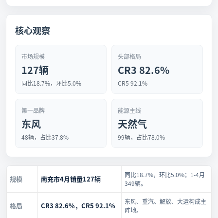
核心观察
市场规模
头部格局
127辆
CR3 82.6%
同比18.7%，环比5.0%
CR5 92.1%
第一品牌
能源主线
东风
天然气
48辆，占比37.8%
99辆，占比78.0%
同比18.7%，环比5.0%；1-4月
规模
南充市4月销量127辆
349辆。
东风、重汽、解放、大运构成主
格局
CR3 82.6%，CR5 92.1%
阵地。