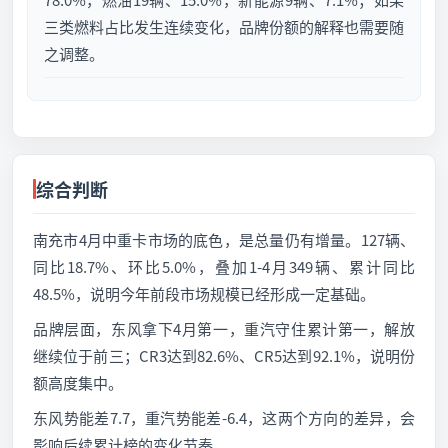
三类燃料占比发生连续变化，品牌份额的解释也需要随
之调整。
综合判断
南充市4月中重卡市场的底色，是总量仍有增量。127辆、
同比18.7%、环比5.0%，叠加1-4月349辆、累计同比
48.5%，说明今年前段市场规模已经形成一定基础。
品牌层面，东风拿下4月第一，重汽守住累计第一，解放
继续位于前三；CR3达到82.6%、CR5达到92.1%，说明份
额高度集中。
东风势能差7.7，重汽势能差-6.4，这两个方向的差异，会
影响后续累计榜的变化节奏。