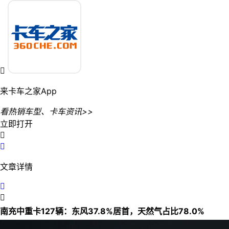

来卡车之家App
看热销车型、卡车资讯>>
立即打开


文章详情


南充中重卡127辆：东风37.8%居首，天然气占比78.0%