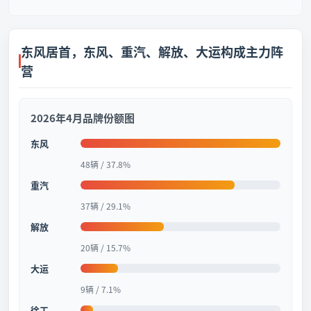
东风居首，东风、重汽、解放、大运构成主力阵
营
2026年4月品牌份额图
东风
48辆 / 37.8%
重汽
37辆 / 29.1%
解放
20辆 / 15.7%
大运
9辆 / 7.1%
徐工