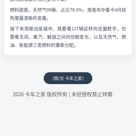
燃料层面，天然气99辆、占比78.0%，是南充中重卡4月结
构里最清晰的变量。
接下来观察这座城市，既要看127辆这样的总量数字，也
要看东风、重汽、解放之间的份额变化，以及天然气、燃
油、新能源三类燃料的重新分配。
（图/文 卡车之家）
2026 卡车之家 版权所有 | 未经授权禁止转载