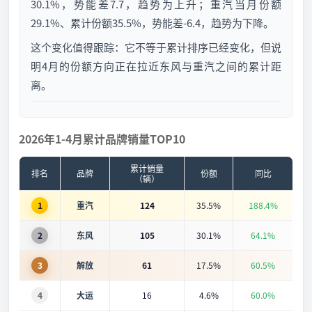
30.1%，势能差7.7，趋势为上升；重汽当月份额
29.1%、累计份额35.5%，势能差-6.4，趋势为下降。
这个变化值得跟踪：它不等于累计排序已经变化，但说
明4月的份额方向正在拉近东风与重汽之间的累计距
离。
2026年1-4月累计品牌销量TOP10
累计销量
排名
品牌
份额
同比
（辆）
1
重汽
124
35.5%
188.4%
2
东风
105
30.1%
64.1%
3
解放
61
17.5%
60.5%
4
大运
16
4.6%
60.0%