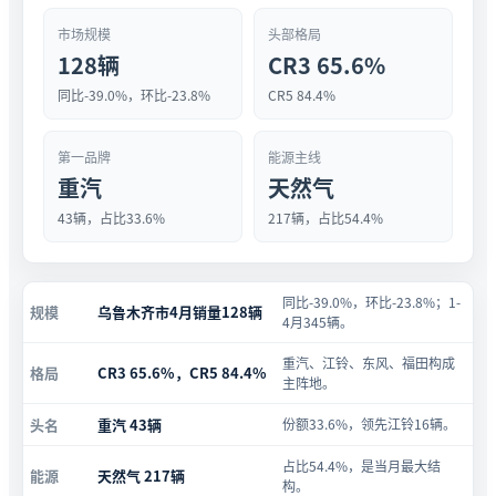
市场规模
头部格局
128辆
CR3 65.6%
同比-39.0%，环比-23.8%
CR5 84.4%
第一品牌
能源主线
重汽
天然气
43辆，占比33.6%
217辆，占比54.4%
同比-39.0%，环比-23.8%；1-
规模
乌鲁木齐市4月销量128辆
4月345辆。
重汽、江铃、东风、福田构成
格局
CR3 65.6%，CR5 84.4%
主阵地。
头名
重汽 43辆
份额33.6%，领先江铃16辆。
占比54.4%，是当月最大结
能源
天然气 217辆
构。