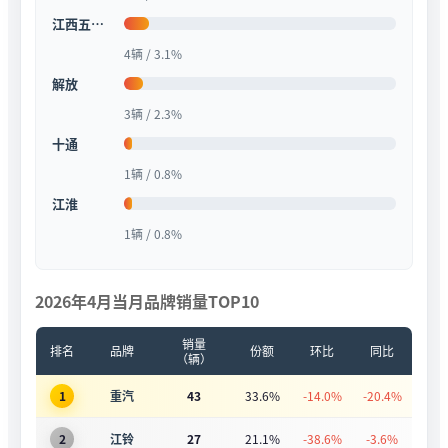
江西五十铃
4辆 / 3.1%
解放
3辆 / 2.3%
十通
1辆 / 0.8%
江淮
1辆 / 0.8%
2026年4月当月品牌销量TOP10
销量
排名
品牌
份额
环比
同比
（辆）
1
重汽
43
33.6%
-14.0%
-20.4%
2
江铃
27
21.1%
-38.6%
-3.6%