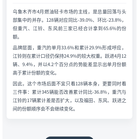
乌鲁木齐市4月燃油轻卡市场的主线，是总量回落与头
部集中的并存。128辆对应同比-39.0%、环比-23.8%，
但重汽、江铃、东风前三家已经合计拿到65.6%的份
额。
品牌层面，重汽的单月33.6%和累计29.9%形成呼应，
江铃则在累计口径仍保持24.9%的较大权重。跃进4月12
辆、9.4%，并以4.2个百分点的势能差显示出单月份额
高于累计份额的变化。
因此，这个市场后面不宜只看128辆本身，更要同时看
三件事：累计345辆能否改善累计同比-36.8%，重汽与
江铃的17辆累计差是否扩大，以及福田、东风、跃进之
间的份额顺序会不会继续变化。