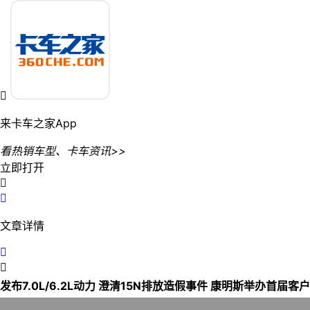

来卡车之家App
看热销车型、卡车资讯>>
立即打开


文章详情


发布7.0L/6.2L动力 澄清15N排放造假事件 康明斯举办首届客