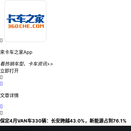

来卡车之家App
看热销车型、卡车资讯>>
立即打开


文章详情


保定4月VAN车330辆：长安跨越43.0%，新能源占到76.1%