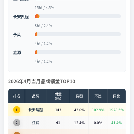
15辆 / 4.5%
长安凯程
8辆 / 2.4%
予风
4辆 / 1.2%
鑫源
4辆 / 1.2%
2026年4月当月品牌销量TOP10
销量
排名
品牌
份额
环比
同比
（辆）
1
长安跨越
142
43.0%
102.9%
1928.6%
2
江铃
41
12.4%
0.0%
41.4%