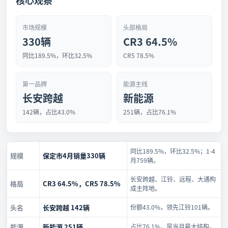
核心观察
市场规模
头部格局
330辆
CR3 64.5%
同比189.5%，环比32.5%
CR5 78.5%
第一品牌
能源主线
长安跨越
新能源
142辆，占比43.0%
251辆，占比76.1%
同比189.5%，环比32.5%；1-4
规模
保定市4月销量330辆
月759辆。
长安跨越、江铃、远程、大通构
格局
CR3 64.5%，CR5 78.5%
成主阵地。
头名
长安跨越 142辆
份额43.0%，领先江铃101辆。
能源
新能源 251辆
占比76.1%，是当月最大结构。