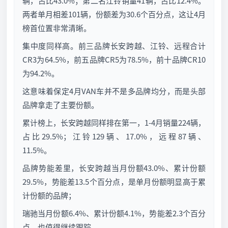
辆，占比43.0%；第二名江铃销量41辆，占比12.4%。
两者单月相差101辆，份额差为30.6个百分点，这让4月
榜首位置非常清晰。
集中度同样高。前三品牌长安跨越、江铃、远程合计
CR3为64.5%，前五品牌CR5为78.5%，前十品牌CR10
为94.2%。
这意味着保定4月VAN车并不是多品牌均分，而是头部
品牌拿走了主要份额。
累计榜上，长安跨越同样排在第一，1-4月销量224辆，
占比29.5%；江铃129辆、17.0%，远程87辆、
11.5%。
品牌势能差里，长安跨越当月份额43.0%、累计份额
29.5%，势能差13.5个百分点，是单月份额明显高于累
计份额的品牌；
瑞驰当月份额6.4%、累计份额4.1%，势能差2.3个百分
点，也值得继续跟踪。