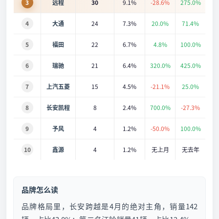
3
远程
30
9.1%
-28.6%
275.0%
4
大通
24
7.3%
20.0%
71.4%
5
福田
22
6.7%
4.8%
100.0%
6
瑞驰
21
6.4%
320.0%
425.0%
7
上汽五菱
15
4.5%
-21.1%
25.0%
8
长安凯程
8
2.4%
700.0%
-27.3%
9
予风
4
1.2%
-50.0%
100.0%
10
鑫源
4
1.2%
无上月
无去年
品牌怎么读
品牌格局里，长安跨越是4月的绝对主角，销量142