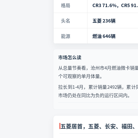
格局
CR3 71.6%，CR5 91
头名
五菱 236辆
能源
燃油 646辆
市场怎么读
从总量节奏看，沧州市4月燃油微卡销量6
个可观察的单月体量。
拉长到1-4月，累计销量2492辆，累计
市场仍处在同比为负的运行区间内。
五菱居首，五菱、长安、福田、