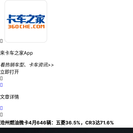

来卡车之家App
看热销车型、卡车资讯>>
立即打开


文章详情


沧州燃油微卡4月646辆：五菱36.5%，CR3达71.6%