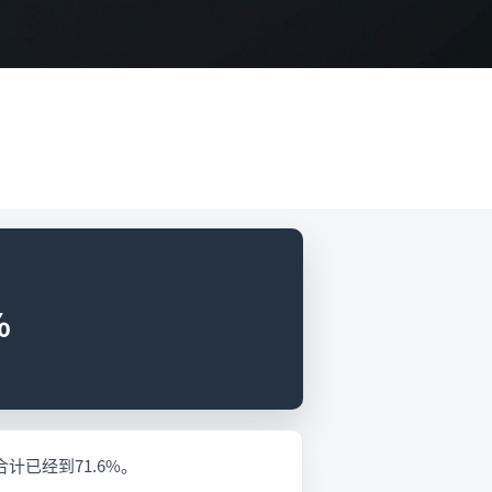
%
计已经到71.6%。