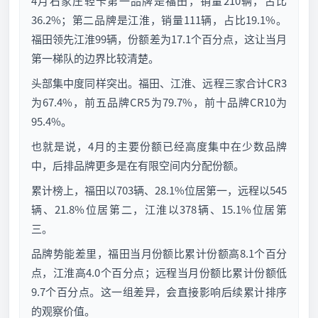
4月石家庄轻卡第一品牌是福田，销量210辆，占比
36.2%；第二品牌是江淮，销量111辆，占比19.1%。
福田领先江淮99辆，份额差为17.1个百分点，这让当月
第一梯队的边界比较清楚。
头部集中度同样突出。福田、江淮、远程三家合计CR3
为67.4%，前五品牌CR5为79.7%，前十品牌CR10为
95.4%。
也就是说，4月的主要份额已经高度集中在少数品牌
中，后排品牌更多是在有限空间内分配份额。
累计榜上，福田以703辆、28.1%位居第一，远程以545
辆、21.8%位居第二，江淮以378辆、15.1%位居第
三。
品牌势能差里，福田当月份额比累计份额高8.1个百分
点，江淮高4.0个百分点；远程当月份额比累计份额低
9.7个百分点。这一组差异，会直接影响后续累计排序
的观察价值。