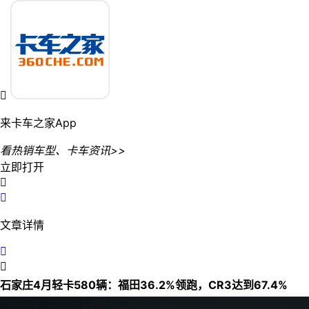

来卡车之家App
看热销车型、卡车资讯>>
立即打开


文章详情


石家庄4月轻卡580辆：福田36.2%领跑，CR3达到67.4%