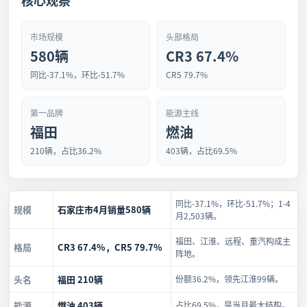
核心观察
市场规模
头部格局
580辆
CR3 67.4%
同比-37.1%，环比-51.7%
CR5 79.7%
第一品牌
能源主线
福田
燃油
210辆，占比36.2%
403辆，占比69.5%
同比-37.1%，环比-51.7%；1-4
规模
石家庄市4月销量580辆
月2,503辆。
福田、江淮、远程、重汽构成主
格局
CR3 67.4%，CR5 79.7%
阵地。
头名
福田 210辆
份额36.2%，领先江淮99辆。
能源
燃油 403辆
占比69.5%，是当月最大结构。