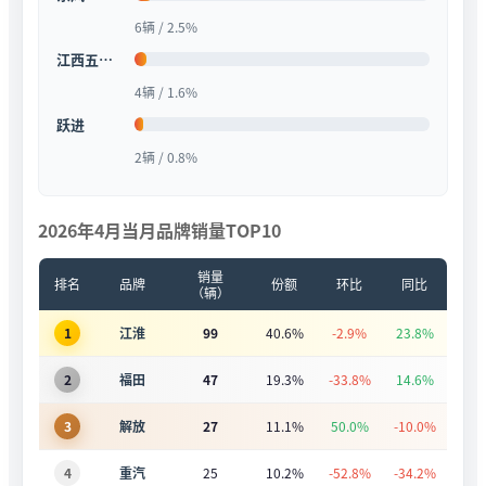
6辆 / 2.5%
江西五十铃
4辆 / 1.6%
跃进
2辆 / 0.8%
2026年4月当月品牌销量TOP10
销量
排名
品牌
份额
环比
同比
（辆）
1
江淮
99
40.6%
-2.9%
23.8%
2
福田
47
19.3%
-33.8%
14.6%
3
解放
27
11.1%
50.0%
-10.0%
4
重汽
25
10.2%
-52.8%
-34.2%