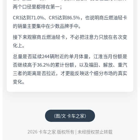
两个口径里都排在第一；
CR3达到71.0%、CR5达到86.5%，也说明商丘燃油轻卡
的销量主要集中在少数品牌手中。
接下来观察商丘燃油轻卡，不必把注意力只放在名次变
化上。
总量是否延续244辆附近的单月体量，江淮当月份额是
否继续高于36.2%的累计份额，以及福田、解放、重汽
三者的距离是否拉近，才更能反映这个细分市场的真实
变化。
（图/文 卡车之家）
2026 卡车之家 版权所有 | 未经授权禁止转载