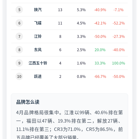
5
陕汽
13
5.3%
-40.9%
-7.1%
6
飞碟
11
4.5%
-42.1%
-52.2%
7
江铃
8
3.3%
-50.0%
-27.3%
8
东风
6
2.5%
20.0%
-40.0%
9
江西五十铃
4
1.6%
33.3%
100.0%
10
跃进
2
0.8%
-66.7%
-50.0%
品牌怎么读
4月品牌格局很集中。江淮以99辆、40.6%排在第
一，福田以47辆、19.3%排在第二，解放27辆、
11.1%排在第三；CR3为71.0%，CR5为86.5%，前
五品牌已经覆盖了大部分销量。