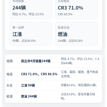
市场规模
头部格局
244辆
CR3 71.0%
同比-4.7%，环比-23.5%
CR5 86.5%
第一品牌
能源主线
江淮
燃油
99辆，占比40.6%
244辆，占比93.8%
同比-4.7%，环比-23.5%；1-4
规模
商丘市4月销量244辆
月849辆。
江淮、福田、解放、重汽构成
格局
CR3 71.0%，CR5 86.5%
主阵地。
头名
江淮 99辆
份额40.6%，领先福田52辆。
占比93.8%，是当月最大结
能源
燃油 244辆
构。