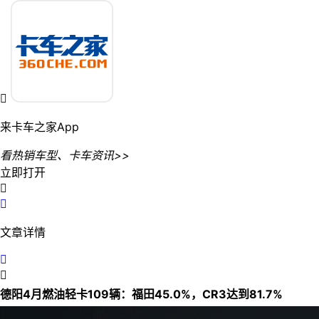

来卡车之家App
看热销车型、卡车资讯>>
立即打开


文章详情


德阳4月燃油轻卡109辆：福田45.0%，CR3达到81.7%