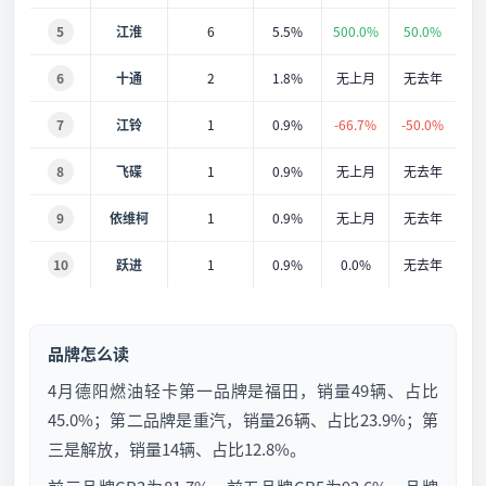
5
江淮
6
5.5%
500.0%
50.0%
6
十通
2
1.8%
无上月
无去年
7
江铃
1
0.9%
-66.7%
-50.0%
8
飞碟
1
0.9%
无上月
无去年
9
依维柯
1
0.9%
无上月
无去年
10
跃进
1
0.9%
0.0%
无去年
品牌怎么读
4月德阳燃油轻卡第一品牌是福田，销量49辆、占比
45.0%；第二品牌是重汽，销量26辆、占比23.9%；第
三是解放，销量14辆、占比12.8%。