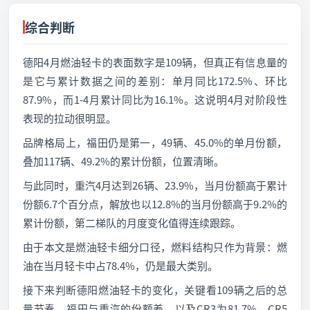
综合判断
德阳4月燃油轻卡的表面数字是109辆，但真正有信息量的
是它与累计数据之间的差别：单月同比172.5%、环比
87.9%，而1-4月累计同比为16.1%。这说明4月对阶段性
表现的拉动很明显。
品牌格局上，福田仍是第一，49辆、45.0%的单月份额，
叠加117辆、49.2%的累计份额，位置清晰。
与此同时，重汽4月达到26辆、23.9%，当月份额高于累计
份额6.7个百分点，解放也以12.8%的当月份额高于9.2%的
累计份额，第二梯队的月度变化值得连续跟踪。
由于本文是燃油轻卡细分口径，燃料结构只作为背景：燃
油在当月轻卡中占78.4%，仍是最大类别。
接下来判断德阳燃油轻卡的变化，关键看109辆之后的总
量节奏、福田与重汽的份额差，以及CR3为81.7%、CR5