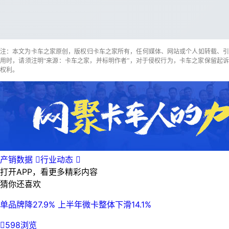
注：本文为卡车之家原创，版权归卡车之家所有，任何媒体、网站或个人如转载、引
用时，请须注明“来源：卡车之家，并标明作者”，对于侵权行为，卡车之家保留起诉
权利。
产销数据

行业动态

打开APP，看更多精彩内容
猜你还喜欢
单品牌降27.9% 上半年微卡整体下滑14.1%

598浏览