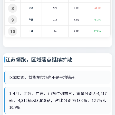
8
江淮
571
1.7%
-58.6%
9
华神
114
0.3%
48.1%
10
十通
94
0.3%
27.0%
江苏领跑，区域落点继续扩散
区域层面，载货车市场也不是平均铺开。
1-4月，江苏、广东、山东位列前三，销量分别为4,417
辆、4,312辆和3,610辆，占比分别为13.0%、12.7%和
10.7%。