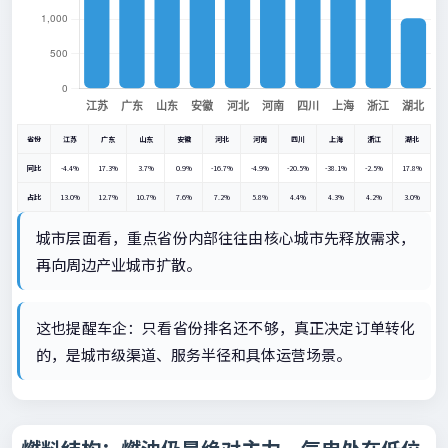
省份
江苏
广东
山东
安徽
河北
河南
四川
上海
浙江
湖北
同比
-4.4%
17.3%
3.7%
0.9%
-16.7%
-4.9%
-20.5%
-38.1%
-2.5%
17.8%
占比
13.0%
12.7%
10.7%
7.6%
7.2%
5.8%
4.4%
4.3%
4.2%
3.0%
城市层面看，重点省份内部往往由核心城市先释放需求，
再向周边产业城市扩散。
这也提醒车企：只看省份排名还不够，真正决定订单转化
的，是城市级渠道、服务半径和具体运营场景。