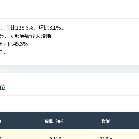
辆，同比128.6%，环比3.1%。
71.1%，头部层级较为清晰。
累计同比45.3%。
三。
位
牌
销量（辆）
份额
程
9,116
21.9%