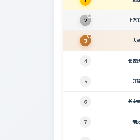
1
2
上汽
3
大
4
长安
5
江
6
长安
7
瑞