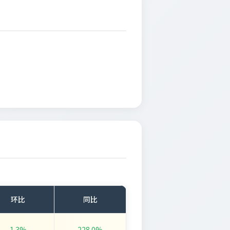
环比
同比
1.3%
228.0%