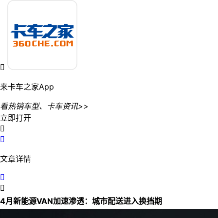

来卡车之家App
看热销车型、卡车资讯>>
立即打开


文章详情


4月新能源VAN加速渗透：城市配送进入换挡期