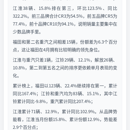
江淮38辆、15.8%排在第三，环比123.5%、同比
322.2%。前三品牌合计CR3为54.5%，前五品牌CR5为
77.4%，前十品牌CR10为94.1%，说明销量主要集中在
少数品牌手里。
福田和第二名重汽之间相差15辆，份额差为6.3个百分
点，这让福田在4月拥有比较明确的领先身位。
江淮与重汽只差1辆，江铃29辆、12.1%，解放26辆、
10.8%，第二到第五名之间的排序更依赖单月表现的变
化。
累计榜上，福田以123辆、22.4%继续排在第一，累计
同比167.4%；江铃和重汽均为83辆、15.1%，其中江
铃累计同比-9.8%，重汽累计同比207.4%；
江淮累计71辆、12.9%，累计同比102.9%。从品牌势
能看，江淮当月份额15.8%、累计份额12.9%，势能差
2.9个百分点；