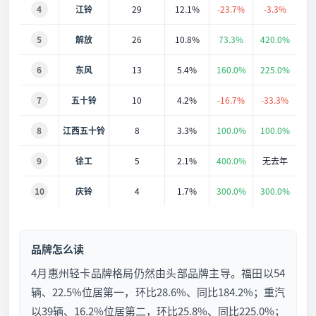
4
江铃
29
12.1%
-23.7%
-3.3%
5
解放
26
10.8%
73.3%
420.0%
6
东风
13
5.4%
160.0%
225.0%
7
五十铃
10
4.2%
-16.7%
-33.3%
8
江西五十铃
8
3.3%
100.0%
100.0%
9
徐工
5
2.1%
400.0%
无去年
10
庆铃
4
1.7%
300.0%
300.0%
品牌怎么读
4月惠州轻卡品牌格局仍然由头部品牌主导。福田以54
辆、22.5%位居第一，环比28.6%、同比184.2%；重汽
以39辆、16.2%位居第二，环比25.8%、同比225.0%；