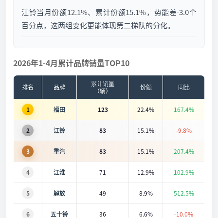
江铃当月份额12.1%、累计份额15.1%，势能差-3.0个
百分点，这两组变化更能体现第二梯队的分化。
2026年1-4月累计品牌销量TOP10
累计销量
排名
品牌
份额
同比
（辆）
1
福田
123
22.4%
167.4%
2
江铃
83
15.1%
-9.8%
3
重汽
83
15.1%
207.4%
4
江淮
71
12.9%
102.9%
5
解放
49
8.9%
512.5%
6
五十铃
36
6.6%
-10.0%