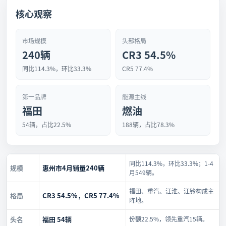
核心观察
市场规模
头部格局
240辆
CR3 54.5%
同比114.3%，环比33.3%
CR5 77.4%
第一品牌
能源主线
福田
燃油
54辆，占比22.5%
188辆，占比78.3%
同比114.3%，环比33.3%；1-4
规模
惠州市4月销量240辆
月549辆。
福田、重汽、江淮、江铃构成主
格局
CR3 54.5%，CR5 77.4%
阵地。
头名
福田 54辆
份额22.5%，领先重汽15辆。