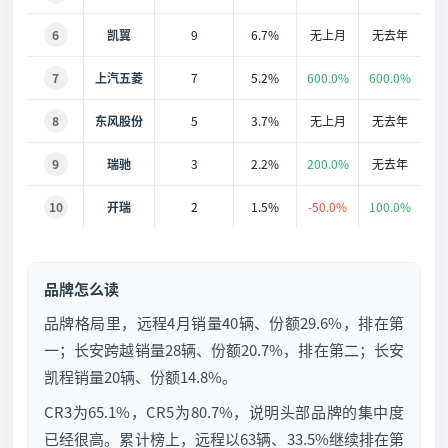
6
凯翼
9
6.7%
无上月
无去年
7
上汽五菱
7
5.2%
600.0%
600.0%
8
东风股份
5
3.7%
无上月
无去年
9
瑞驰
3
2.2%
200.0%
无去年
10
开瑞
2
1.5%
-50.0%
100.0%
品牌怎么读
品牌格局里，远程4月销量40辆、份额29.6%，排在第
一；长安跨越销量28辆、份额20.7%，排在第二；长安
凯程销量20辆、份额14.8%。
CR3为65.1%，CR5为80.7%，说明头部品牌的集中度
已经很高。累计榜上，远程以63辆、33.5%继续排在第