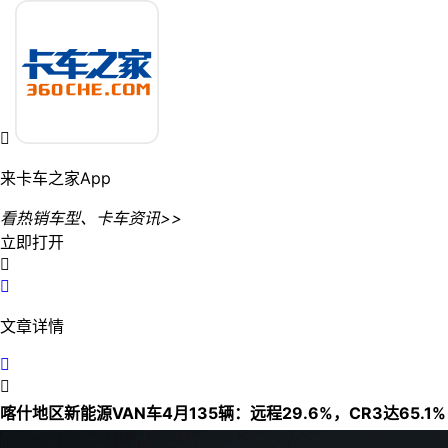

来卡车之家App
看热销车型、卡车资讯>>
立即打开


文章详情


喀什地区新能源VAN车4月135辆：远程29.6%，CR3达65.1%