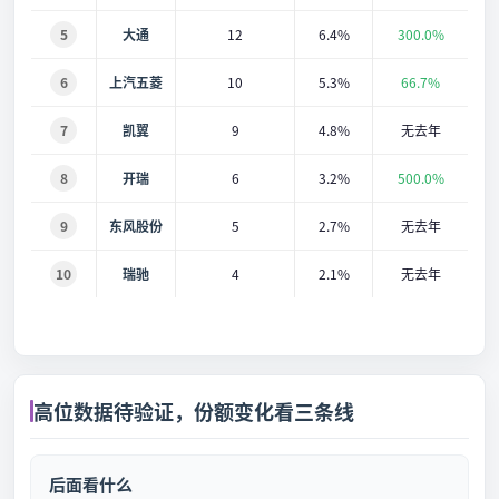
5
大通
12
6.4%
300.0%
6
上汽五菱
10
5.3%
66.7%
7
凯翼
9
4.8%
无去年
8
开瑞
6
3.2%
500.0%
9
东风股份
5
2.7%
无去年
10
瑞驰
4
2.1%
无去年
高位数据待验证，份额变化看三条线
后面看什么