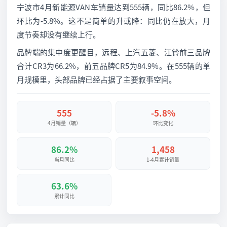
宁波市4月新能源VAN车销量达到555辆，同比86.2%，但
环比为-5.8%。这不是简单的升或降：同比仍在放大，月
度节奏却没有继续上行。
品牌端的集中度更醒目，远程、上汽五菱、江铃前三品牌
合计CR3为66.2%，前五品牌CR5为84.9%。在555辆的单
月规模里，头部品牌已经占据了主要叙事空间。
555
-5.8%
4月销量（辆）
环比变化
86.2%
1,458
当月同比
1-4月累计销量
63.6%
累计同比