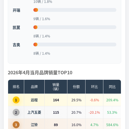
10辆 / 1.8%
开瑞
9辆 / 1.6%
凯翼
8辆 / 1.4%
吉奥
8辆 / 1.4%
2026年4月当月品牌销量TOP10
销量
排名
品牌
份额
环比
同比
（辆）
1
远程
164
29.5%
-0.6%
209.4%
2
上汽五菱
115
20.7%
-20.1%
53.3%
3
江铃
89
16.0%
4.7%
584.6%