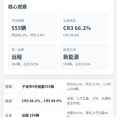
核心观察
市场规模
头部格局
555辆
CR3 66.2%
同比86.2%，环比-5.8%
CR5 84.9%
第一品牌
能源主线
远程
新能源
164辆，占比29.5%
555辆，占比74.6%
同比86.2%，环比-5.8%；1-4月
规模
宁波市4月销量555辆
1,458辆。
远程、上汽五菱、江铃、大通构
格局
CR3 66.2%，CR5 84.9%
成主阵地。
份额29.5%，领先上汽五菱49
头名
远程 164辆