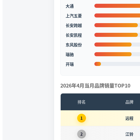
大通
上汽五菱
长安跨越
长安凯程
东风股份
瑞驰
开瑞
2026年4月当月品牌销量TOP10
排名
品牌
远程
1
江铃
2