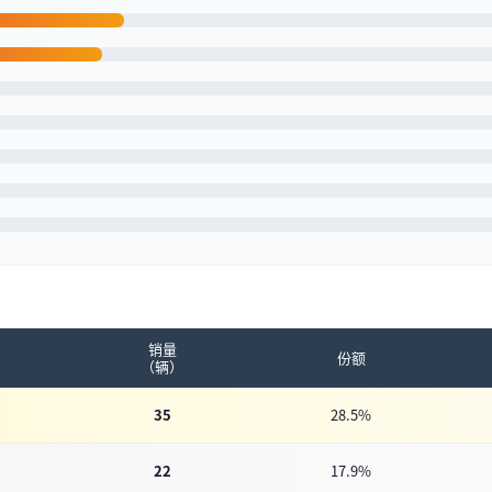
销量
份额
（辆）
35
28.5%
22
17.9%