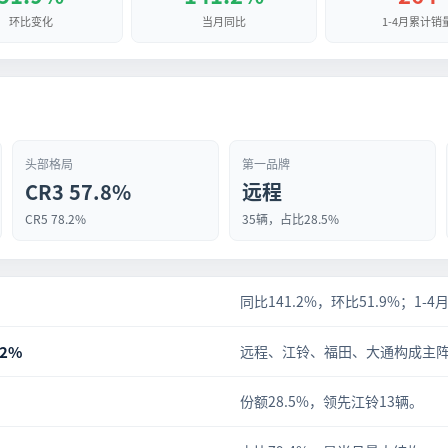
环比变化
当月同比
1-4月累计销
头部格局
第一品牌
CR3 57.8%
远程
CR5 78.2%
35辆，占比28.5%
同比141.2%，环比51.9%；1-4
.2%
远程、江铃、福田、大通构成主
份额28.5%，领先江铃13辆。