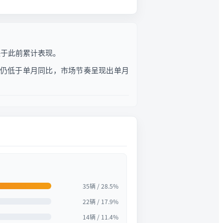
显快于此前累计表现。
增幅仍低于单月同比，市场节奏呈现出单月
35辆 / 28.5%
22辆 / 17.9%
14辆 / 11.4%