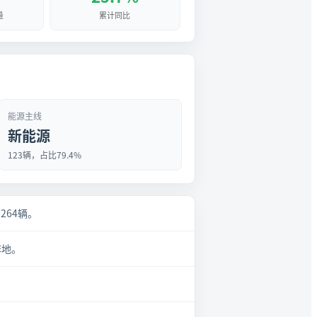
量
累计同比
能源主线
新能源
123辆，占比79.4%
月264辆。
阵地。