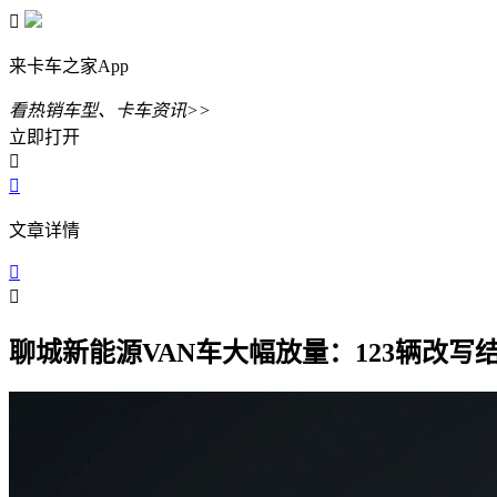

来卡车之家App
看热销车型、卡车资讯>>
立即打开


文章详情


聊城新能源VAN车大幅放量：123辆改写